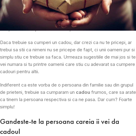
majoritatea oamenilor. Cu atat de multe evenimente in viata si
oameni de cadorisit, ar fi de asteptat, la un moment dat, ca toti
sa devenim experti in domeniul cumparaturilor pentru altcineva.
Insa, rar se intampla asa. Si atunci, avem nevoie de indrumare.
Daca trebuie sa cumperi un cadou, dar crezi ca nu te pricepi, ar
trebui sa stii ca nimeni nu se pricepe de fapt, ci unii oameni pur si
simplu stiu ce trebuie sa faca. Urmeaza sugestiile de mai jos si te
vei numara si tu printre oamenii care stiu cu adevarat sa cumpere
cadouri pentru altii.
Indiferent ca este vorba de o persoana din familie sau din grupul
de prieteni, trebuie sa cumparam un
cadou
frumos, care sa arate
ca tinem la persoana respectiva si ca ne pasa. Dar cum? Foarte
simplu!
Gandeste-te la persoana careia ii vei da
cadoul