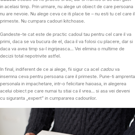
in acelasi timp. Prin urmare, nu alege un obiect de care persoana
nu are nevoie. Nu alege ceva ce iti place tie – nu esti tu cel care il
primeste. Nu cumpara cadouri kitchoase.
Gandeste-te cat este de practic cadoul tau pentru cel care il va
primi, daca se va bucura de el, daca il va folosi cu placere, dar si
daca va avea timp sa-l ingrijeasca… Vei elimina o multime de
decizii total nepotrivite astfel.
In final, indiferent de ce ai alege, fii sigur ca acel
cadou
va
insemna ceva pentru persoana care il primeste. Pune-ti amprenta
personala in impachetare, intr-o felicitare haioasa, in alegerea
acelui obiect pe care numai tu stiai ca il vrea… si asa vei deveni
cu siguranta „expert” in cumpararea cadourilor.