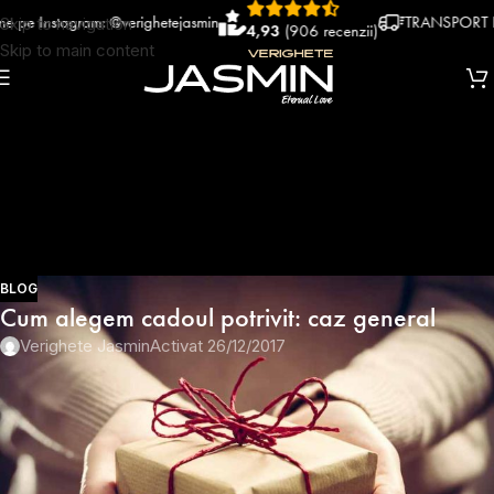
nstagram: @verighetejasmin
TRANSPORT RAPID 
Skip to navigation
4,93
(906 recenzii)
Skip to main content
BLOG
Cum alegem cadoul potrivit: caz general
Verighete Jasmin
Activat 26/12/2017
Alegerea cadoului perfect
este intotdeauna o problema pentru