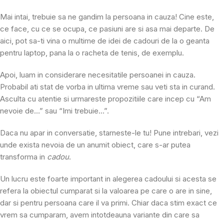
Mai intai, trebuie sa ne gandim la persoana in cauza! Cine este,
ce face, cu ce se ocupa, ce pasiuni are si asa mai departe. De
aici, pot sa-ti vina o multime de idei de cadouri de la o geanta
pentru laptop, pana la o racheta de tenis, de exemplu.
Apoi, luam in considerare necesitatile persoanei in cauza.
Probabil ati stat de vorba in ultima vreme sau veti sta in curand.
Asculta cu atentie si urmareste propozitiile care incep cu “Am
nevoie de…” sau “Imi trebuie…”.
Daca nu apar in conversatie, starneste-le tu! Pune intrebari, vezi
unde exista nevoia de un anumit obiect, care s-ar putea
transforma in
cadou
.
Un lucru este foarte important in alegerea cadoului si acesta se
refera la obiectul cumparat si la valoarea pe care o are in sine,
dar si pentru persoana care il va primi. Chiar daca stim exact ce
vrem sa cumparam, avem intotdeauna variante din care sa