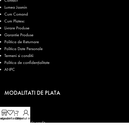
Contact
Lumea Jasmin
Cum Comand
Cum Platesc
Livrare Produse
Garantie Produse
Politica de Returnare
Politica Date Personale
Termeni si conditii
Politica de confidențialitate
ANPC
MODALITATI DE PLATA
La livrare
Transfer bancar
ista de favorite
agazin
Coș
Contul meu
BT iPay - Card de credit