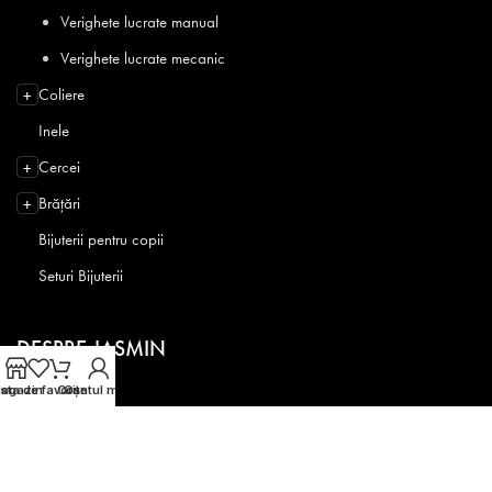
Verighete lucrate manual
Verighete lucrate mecanic
Coliere
+
Inele
Cercei
+
Brățări
+
Bijuterii pentru copii
Seturi Bijuterii
DESPRE JASMIN
ista de favorite
agazin
Coș
Contul meu
Despre noi
Magazinele noastre
Contact
Lumea Jasmin