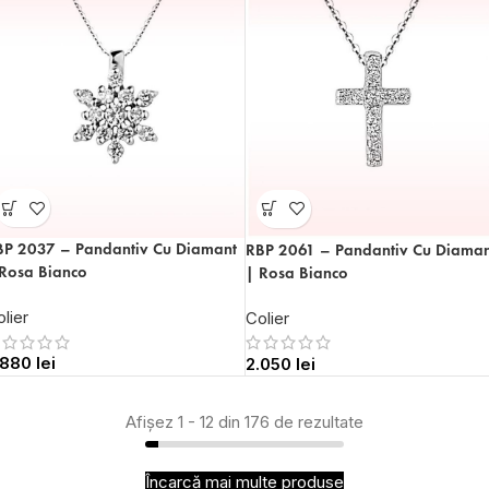
BP 2037 – Pandantiv Cu Diamant
RBP 2061 – Pandantiv Cu Diaman
 Rosa Bianco
| Rosa Bianco
lier
Colier
.880
lei
2.050
lei
Afișez 1 - 12 din 176 de rezultate
Încarcă mai multe produse