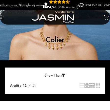
agram: @verighetejasmin
TRANSPORT RAPID SI 
Skip to navigation
4,93
(906 recenzii)
Skip to main content
Colier
Show Filters
Arată
12
24