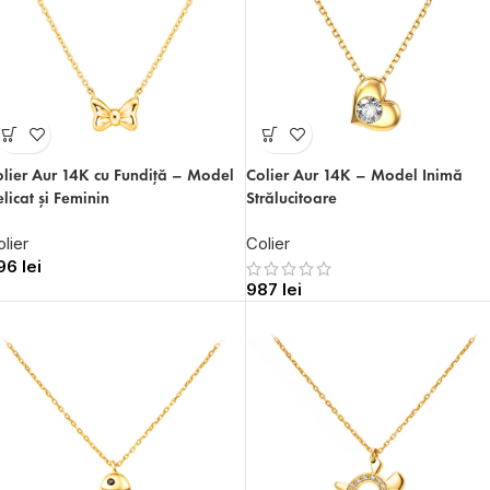
lier Aur 14K cu Fundiță – Model
Colier Aur 14K – Model Inimă
licat și Feminin
Strălucitoare
lier
Colier
96
lei
987
lei