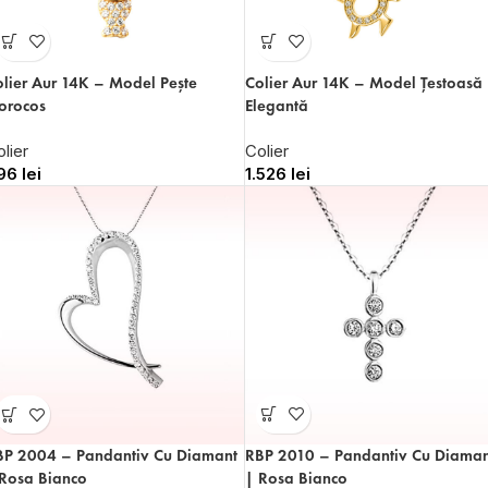
lier Aur 14K – Model Pește
Colier Aur 14K – Model Țestoasă
orocos
Elegantă
lier
Colier
96
lei
1.526
lei
RBP 2010 – Pandantiv Cu Diaman
BP 2004 – Pandantiv Cu Diamant
| Rosa Bianco
 Rosa Bianco