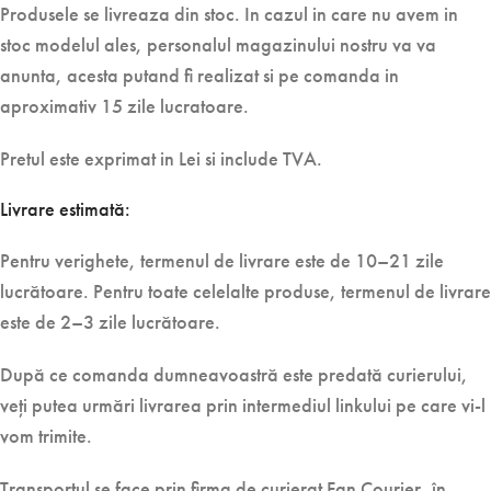
Produsele se livreaza din stoc. In cazul in care nu avem in
stoc modelul ales, personalul magazinului nostru va va
anunta, acesta putand fi realizat si pe comanda in
aproximativ 15 zile lucratoare.
Pretul este exprimat in Lei si include TVA.
Livrare estimată:
Pentru verighete, termenul de livrare este de 10–21 zile
lucrătoare. Pentru toate celelalte produse, termenul de livrare
este de 2–3 zile lucrătoare.
După ce comanda dumneavoastră este predată curierului,
veți putea urmări livrarea prin intermediul linkului pe care vi-l
vom trimite.
Transportul se face prin firma de curierat Fan Courier, în