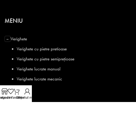
MENIU
Verighete
−
Verighete cu pietre pretioase
Verighete cu pietre semiprețioase
Verighete lucrate manual
Verighete lucrate mecanic
Coliere
+
ista de favorite
agazin
Coș
Contul meu
Inele
Cercei
+
Brățări
+
Bijuterii pentru copii