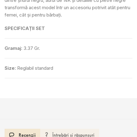
dintre șnurul negru, aurul de 14K și detaliile cu pietre negre
transformă acest model într un accesoriu potrivit atât pentru
femei, cât și pentru bărbați.
SPECIFICAȚII SET
Gramaj:
3.37 Gr.
Size:
Reglabil standard
Recenzii
Întrebări și răspunsuri