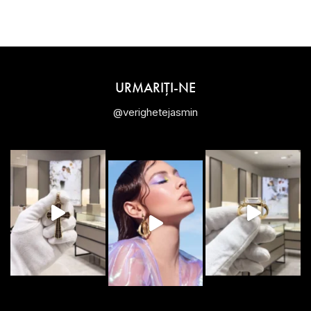
URMARIȚI-NE
@verighetejasmin