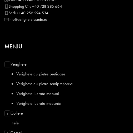
Shopping City +40 728 385 664
Sediu +40 256 294 534
info@verighetejasmin.ro
MENIU
Verighete
−
Verighete cu pietre pretioase
Verighete cu pietre semiprețioase
Verighete lucrate manual
Verighete lucrate mecanic
Coliere
+
Inele
Cercei