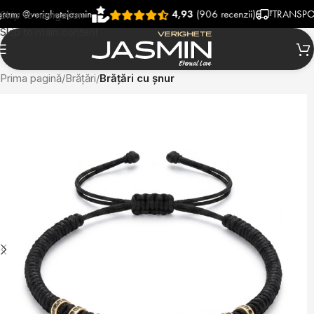
verighetejasmin
4,93
(906 recenzii)
TRANSPORT RAP
Skip to navigation
Skip to main content
Prima pagină
Brățări
Brățări cu șnur