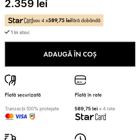
2.359
lei
sau 4 x
589,75
lei
fără dobândă
1 în stoc
ADAUGĂ ÎN COȘ
Plată securizată
Plată în rate
Tranzacții 100% protejate
589,75
lei
x 4 rate