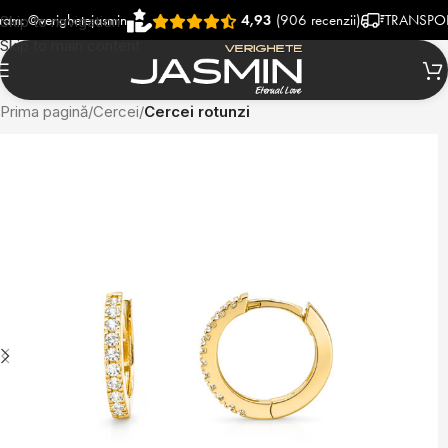
verighetejasmin
4,93
(906 recenzii)
TRANSPORT RAP
Skip to navigation
Skip to main content
Prima pagină
Cercei
Cercei rotunzi