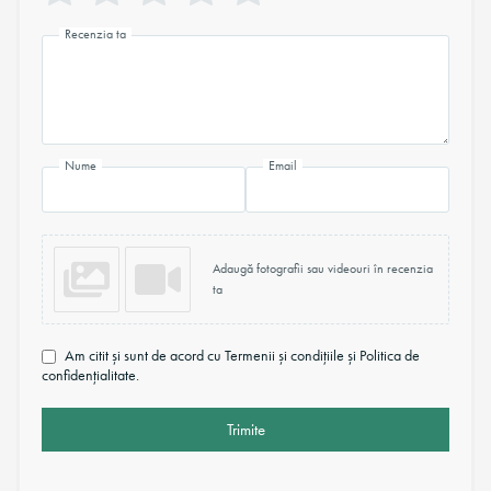
Recenzia ta
Nume
Email
Adaugă fotografii sau videouri în recenzia
ta
Am citit și sunt de acord cu Termenii și condițiile și Politica de
confidențialitate.
Trimite