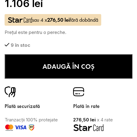
1.106
lei
sau 4 x
276,50
lei
fără dobândă
Prețul este pentru o pereche.
9 în stoc
ADAUGĂ ÎN COȘ
Plată securizată
Plată în rate
Tranzacții 100% protejate
276,50
lei
x 4 rate