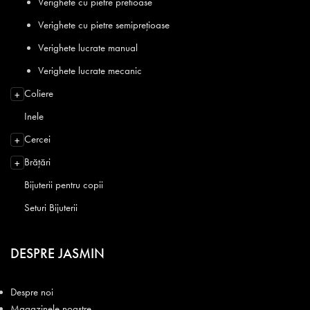
Verighete cu pietre pretioase
Verighete cu pietre semiprețioase
Verighete lucrate manual
Verighete lucrate mecanic
Coliere
+
Inele
Cercei
+
Brățări
+
Bijuterii pentru copii
Seturi Bijuterii
DESPRE JASMIN
Despre noi
Magazinele noastre