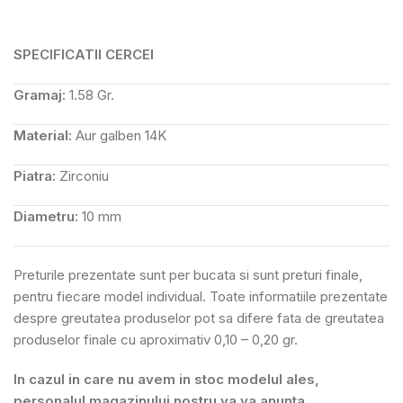
SPECIFICATII CERCEI
Gramaj:
1.58 Gr.
Material:
Aur galben 14K
Piatra:
Zirconiu
Diametru:
10 mm
Preturile prezentate sunt per bucata si sunt preturi finale,
pentru fiecare model individual. Toate informatiile prezentate
despre greutatea produselor pot sa difere fata de greutatea
produselor finale cu aproximativ 0,10 – 0,20 gr.
In cazul in care nu avem in stoc modelul ales,
personalul magazinului nostru va va anunta.