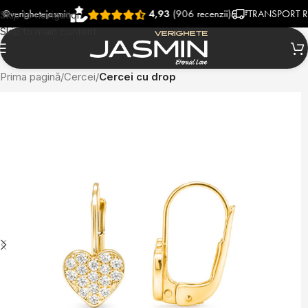
ighetejasmin
4,93
(906 recenzii)
TRANSPORT RAPID 
Skip to navigation
Skip to main content
Prima pagină
Cercei
Cercei cu drop