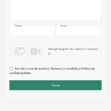
Nume
Email
Adaugă fotografii sau videouri în recenzia
ta
Am citit și sunt de acord cu Termenii și condițiile și Politica de
confidențialitate.
Trimite