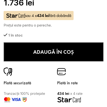
1.736
lei
sau 4 x
434
lei
fără dobândă
Prețul este pentru o pereche.
1 în stoc
ADAUGĂ ÎN COȘ
Plată securizată
Plată în rate
Tranzacții 100% protejate
434
lei
x 4 rate