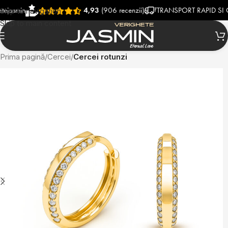
min
4,93
(906 recenzii)
TRANSPORT RAPID SI GRAT
Skip to navigation
Skip to main content
Prima pagină
Cercei
Cercei rotunzi