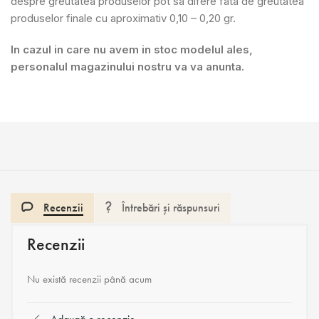
despre greutatea produselor pot sa difere fata de greutatea
produselor finale cu aproximativ 0,10 – 0,20 gr.
In cazul in care nu avem in stoc modelul ales,
personalul magazinului nostru va va anunta.
Recenzii
Întrebări și răspunsuri
Recenzii
Nu există recenzii până acum