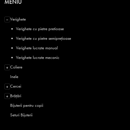
MENIU
Verighete
−
Verighete cu pietre pretioase
Verighete cu pietre semiprețioase
Verighete lucrate manual
Verighete lucrate mecanic
Coliere
+
Inele
Cercei
+
Brățări
+
Bijuterii pentru copii
Seturi Bijuterii