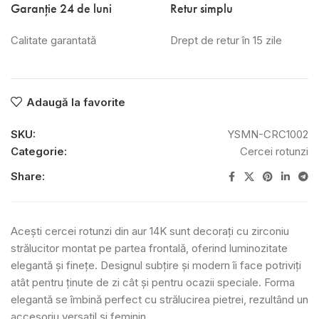
Garanție 24 de luni
Retur simplu
Calitate garantată
Drept de retur în 15 zile
Adaugă la favorite
SKU:
YSMN-CRC1002
Categorie:
Cercei rotunzi
Share:
Acești cercei rotunzi din aur 14K sunt decorați cu zirconiu
strălucitor montat pe partea frontală, oferind luminozitate
elegantă și finețe. Designul subțire și modern îi face potriviți
atât pentru ținute de zi cât și pentru ocazii speciale. Forma
elegantă se îmbină perfect cu strălucirea pietrei, rezultând un
accesoriu versatil și feminin.