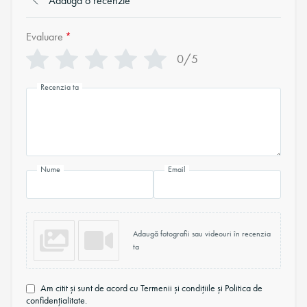
Adaugă o recenzie
Evaluare
*
0/5
Recenzia ta
Nume
Email
Adaugă fotografii sau videouri în recenzia
ta
Am citit și sunt de acord cu Termenii și condițiile și Politica de
confidențialitate.