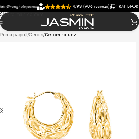
righetejasmin
4,93
(906 recenzii)
TRANSPORT RAPID
Skip to navigation
Skip to main content
Prima pagină
Cercei
Cercei rotunzi