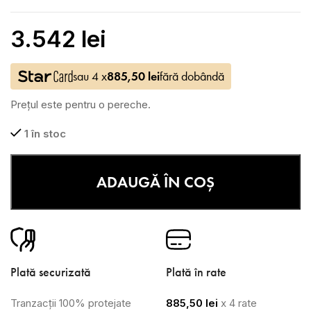
3.542
lei
sau 4 x
885,50
lei
fără dobândă
Prețul este pentru o pereche.
1 în stoc
ADAUGĂ ÎN COȘ
Plată securizată
Plată în rate
Tranzacții 100% protejate
885,50
lei
x 4 rate