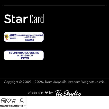
Copyright © 2009 - 2026. Toate drepturile rezervate Verighete Jasmin.
Made with ❤️ by
ista de favorite
agazin
Coș
Contul meu