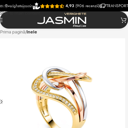
righetejasmin
4,93
(906 recenzii)
TRANSPORT RAPID
Skip to navigation
Skip to main content
Prima pagină
Inele