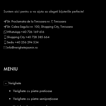
Suntem aici pentru a va ajuta sa alegeti bijuteriile perfecte!
Str. Proclamatia de la Timisoara nr. 7, Timisoara
Str. Calea Sagului nr. 100, Shopping City, Timisoara
WhatsApp +40 726 169 616
Shopping City +40 728 385 664
Sediu +40 256 294 534
info@verighetejasmin.ro
MENIU
Verighete
−
Verighete cu pietre pretioase
Verighete cu pietre semiprețioase