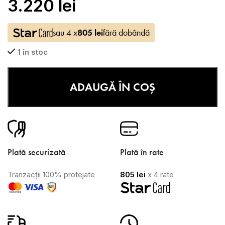
3.220
lei
sau 4 x
805
lei
fără dobândă
1 în stoc
ADAUGĂ ÎN COȘ
Plată securizată
Plată în rate
Tranzacții 100% protejate
805
lei
x 4 rate