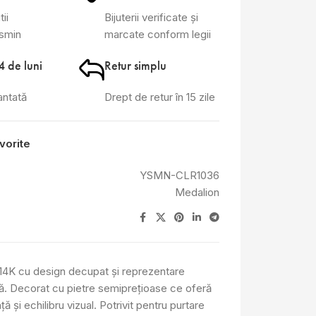
tii
Bijuterii verificate și
asmin
marcate conform legii
4 de luni
Retur simplu
antată
Drept de retur în 15 zile
vorite
YSMN-CLR1036
Medalion
 14K cu design decupat și reprezentare
lă. Decorat cu pietre semiprețioase ce oferă
ă și echilibru vizual. Potrivit pentru purtare