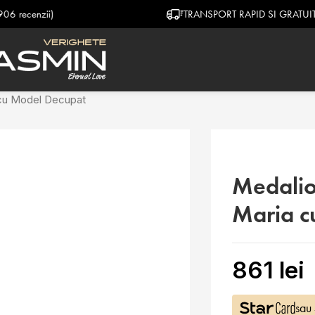
TRANSPORT RAPID SI GRATUIT
 cu Model Decupat
Medalio
Maria c
861
lei
sau