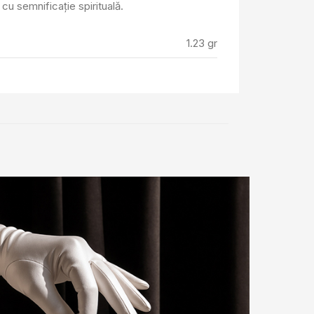
cu semnificație spirituală.
1.23 gr