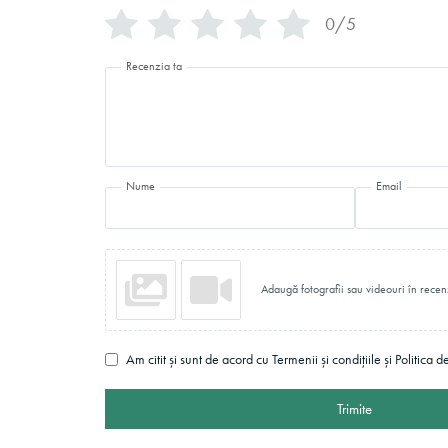
0/5
Recenzia ta
Nume
Email
Adaugă fotografii sau videouri în recen
Am citit și sunt de acord cu Termenii și condițiile și Politica d
Trimite