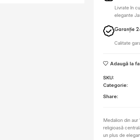
Livrate în cu
elegante J
Garanție 2
Calitate gar
Adaugă la fa
SKU:
Categorie:
Share:
Medalion din aur
religioasă centra
un plus de eleganț