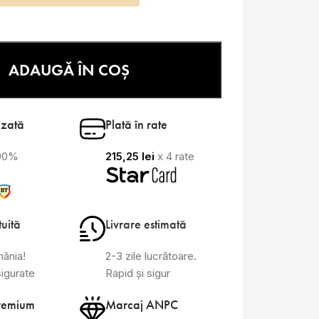
ADAUGĂ ÎN COȘ
izată
Plată în rate
100%
215,25
lei
x 4 rate
tuită
Livrare estimată
mânia!
2-3 zile lucrătoare.
sigurate
Rapid și sigur
remium
Marcaj ANPC