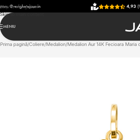
smin
4,93
(906 recenzii)
Skip to navigation
Skip to main content
MENIU
Prima pagină
Coliere
Medalion
Medalion Aur 14K Fecioara Maria