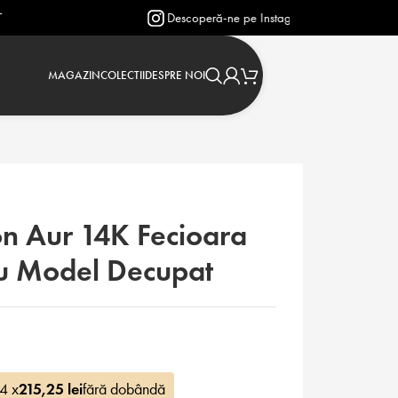
Descoperă-ne pe Instagram: @verighetejasmin
MAGAZIN
COLECTII
DESPRE NOI
n Aur 14K Fecioara
u Model Decupat
 4 x
215,25
lei
fără dobândă