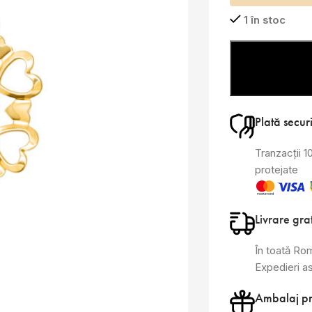
1 în stoc
Plată secur
Tranzacții 
protejate
Livrare gra
În toată Ro
Expedieri a
Ambalaj p