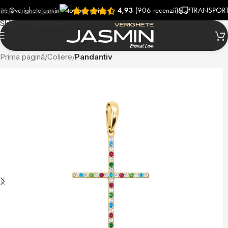
righetejasmin
4,93
(906 recenzii)
TRANSPORT RAPID
Skip to navigation
Skip to main content
Prima pagină
Coliere
Pandantiv