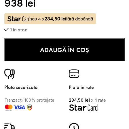
938
lei
sau 4 x
234,50
lei
fără dobândă
1 în stoc
ADAUGĂ ÎN COȘ
Plată securizată
Plată în rate
Tranzacții 100% protejate
234,50
lei
x 4 rate