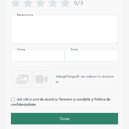
0/5
Recenzia ta
Nume
Email
Adaugă fotografii sau videouri în recenzia
ta
Am citit și sunt de acord cu Termenii și condițiile și Politica de
confidențialitate.
Trimite