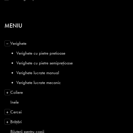
MENIU
Verighete
−
Verighete cu pietre pretioase
Verighete cu pietre semiprețioase
Verighete lucrate manual
Verighete lucrate mecanic
Coliere
+
Inele
Cercei
+
Brățări
+
Bijuterii pentru copii