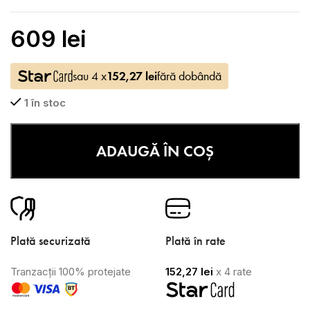
609
lei
sau 4 x
152,27
lei
fără dobândă
1 în stoc
ADAUGĂ ÎN COȘ
Plată securizată
Plată în rate
Tranzacții 100% protejate
152,27
lei
x 4 rate