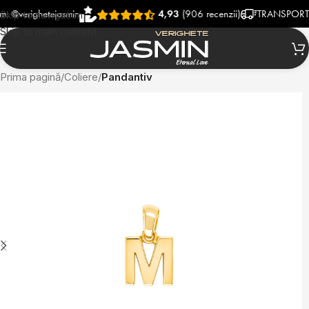
righetejasmin
4,93
(906 recenzii)
TRANSPORT RAPID
Skip to navigation
Skip to main content
Prima pagină
Coliere
Pandantiv