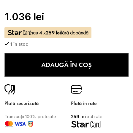
1.036
lei
sau 4 x
259
lei
fără dobândă
1 în stoc
ADAUGĂ ÎN COȘ
Plată securizată
Plată în rate
Tranzacții 100% protejate
259
lei
x 4 rate