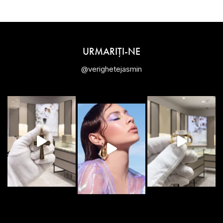
URMARIȚI-NE
@verighetejasmin