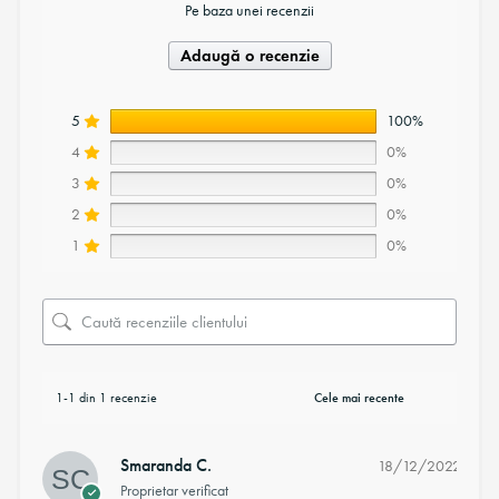
Pe baza unei recenzii
Adaugă o recenzie
5
100%
4
0%
3
0%
2
0%
1
0%
1-1 din 1 recenzie
Smaranda C.
18/12/2022
Proprietar verificat