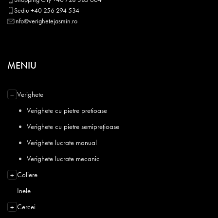
Sediu +40 256 294 534
info@verighetejasmin.ro
MENIU
Verighete
−
Verighete cu pietre pretioase
Verighete cu pietre semiprețioase
Verighete lucrate manual
Verighete lucrate mecanic
Coliere
+
Inele
Cercei
+