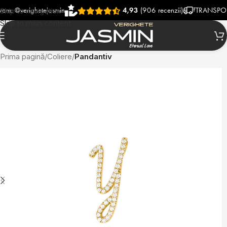
verighetejasmin
4,93
(906 recenzii)
TRANSPORT RAP
Skip to navigation
Skip to main content
Prima pagină
Coliere
Pandantiv