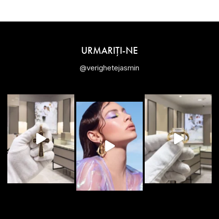
URMARIȚI-NE
@verighetejasmin