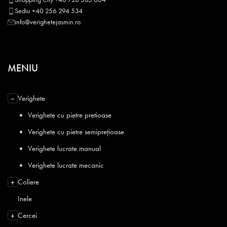
Sediu +40 256 294 534
info@verighetejasmin.ro
MENIU
Verighete
−
Verighete cu pietre pretioase
Verighete cu pietre semiprețioase
Verighete lucrate manual
Verighete lucrate mecanic
Coliere
+
Inele
Cercei
+