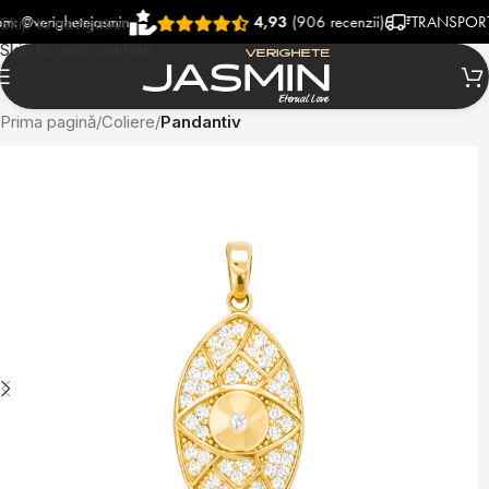
erighetejasmin
4,93
(906 recenzii)
TRANSPORT RAPI
Skip to navigation
Skip to main content
Prima pagină
Coliere
Pandantiv