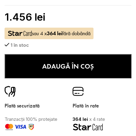
1.456
lei
sau 4 x
364
lei
fără dobândă
1 în stoc
ADAUGĂ ÎN COȘ
Plată securizată
Plată în rate
Tranzacții 100% protejate
364
lei
x 4 rate