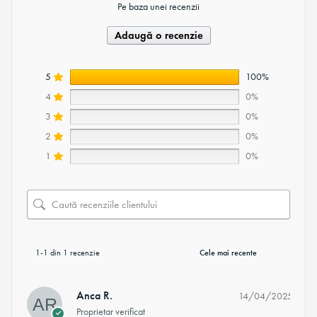
Pe baza unei recenzii
Adaugă o recenzie
5
100%
4
0%
3
0%
2
0%
1
0%
1-1 din 1 recenzie
Anca R.
14/04/2025
Proprietar verificat