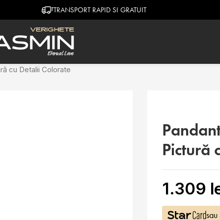
TRANSPORT RAPID SI GRATUIT
Descoperă
ră cu Detalii Colorate
Pandant
Pictură 
1.309
l
sau