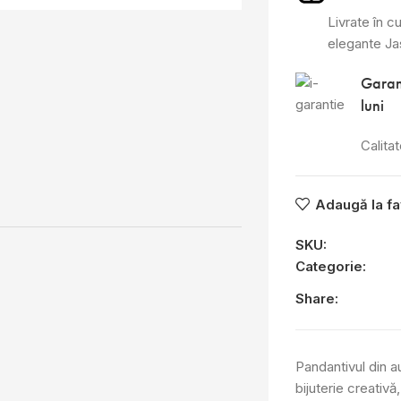
Livrate în cu
elegante J
Garan
luni
Calita
Adaugă la fa
SKU:
Categorie:
Share:
Pandantivul din a
bijuterie creativă