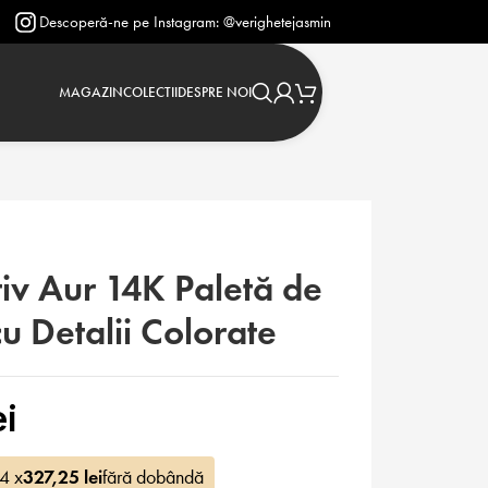
-ne pe Instagram: @verighetejasmin
MAGAZIN
COLECTII
DESPRE NOI
iv Aur 14K Paletă de
cu Detalii Colorate
ei
 4 x
327,25
lei
fără dobândă