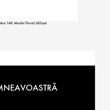
Aur 14K Model Floral Stilizat
Pandantiv Aur 1
Pandantiv
1.127
lei
DUMNEAVOASTRĂ