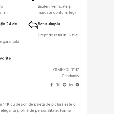
tii
Bijuterii verificate și
asmin
marcate conform legii
ție 24 de
Retur simplu
Drept de retur în 15 zile
te garantată
vorite
YSMN-CLR1117
Pandantiv
ur 14K cu design de paletă de pictură este o
, elegantă și plină de personalitate. Forma