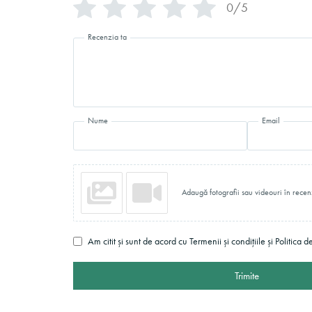
0/5
Recenzia ta
Nume
Email
Adaugă fotografii sau videouri în recen
Am citit și sunt de acord cu Termenii și condițiile și Politica d
Trimite