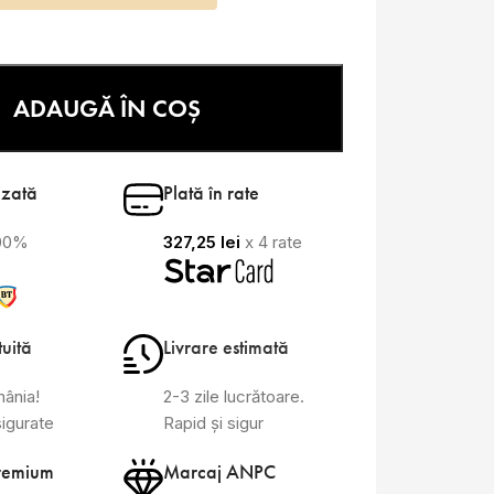
ADAUGĂ ÎN COȘ
izată
Plată în rate
100%
327,25
lei
x 4 rate
tuită
Livrare estimată
mânia!
2-3 zile lucrătoare.
sigurate
Rapid și sigur
remium
Marcaj ANPC