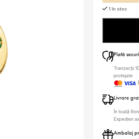
1 în stoc
Plată secur
Tranzacții 
protejate
Livrare gra
În toată Ro
Expedieri a
Ambalaj p