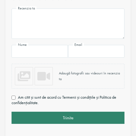
Recenzia ta
Nume
Email
Adaugă fotografii sau videouri în recenzia
ta
Am citit și sunt de acord cu Termenii și condițiile și Politica de
confidențialitate.
Trimite