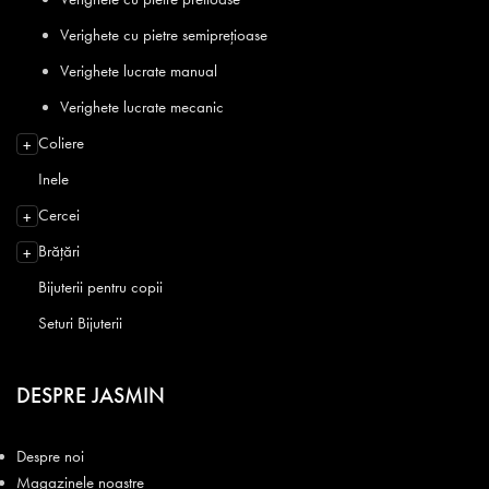
Verighete cu pietre semiprețioase
Verighete lucrate manual
Verighete lucrate mecanic
Coliere
+
Inele
Cercei
+
Brățări
+
Bijuterii pentru copii
Seturi Bijuterii
DESPRE JASMIN
Despre noi
Magazinele noastre