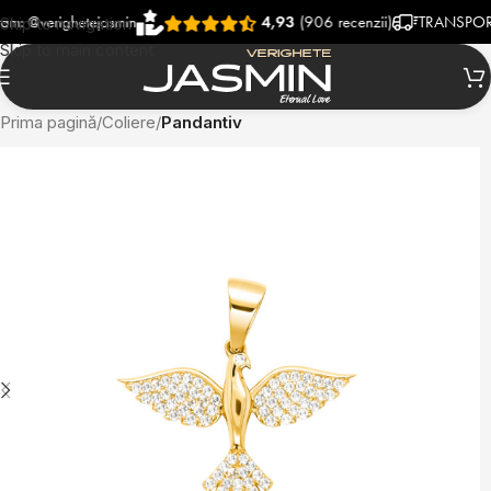
verighetejasmin
4,93
(906 recenzii)
TRANSPORT RAPI
Skip to navigation
Skip to main content
Prima pagină
Coliere
Pandantiv