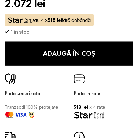
2.072
lei
sau 4 x
518
lei
fără dobândă
1 în stoc
ADAUGĂ ÎN COȘ
Plată securizată
Plată în rate
Tranzacții 100% protejate
518
lei
x 4 rate