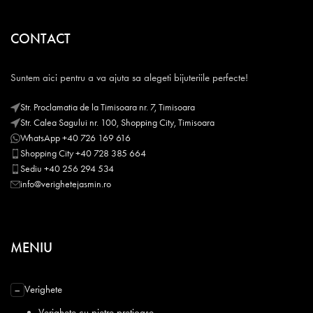
CONTACT
Suntem aici pentru a va ajuta sa alegeti bijuteriile perfecte!
Str. Proclamatia de la Timisoara nr. 7, Timisoara
Str. Calea Sagului nr. 100, Shopping City, Timisoara
WhatsApp +40 726 169 616
Shopping City +40 728 385 664
Sediu +40 256 294 534
info@verighetejasmin.ro
MENIU
Verighete
−
Verighete cu pietre pretioase