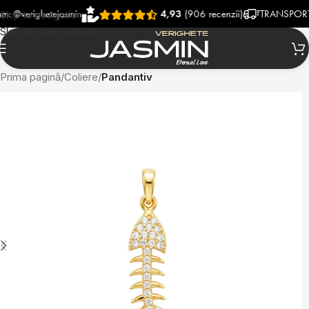
erighetejasmin
4,93
(906 recenzii)
TRANSPORT RAPI
Skip to navigation
Skip to main content
Prima pagină
Coliere
Pandantiv