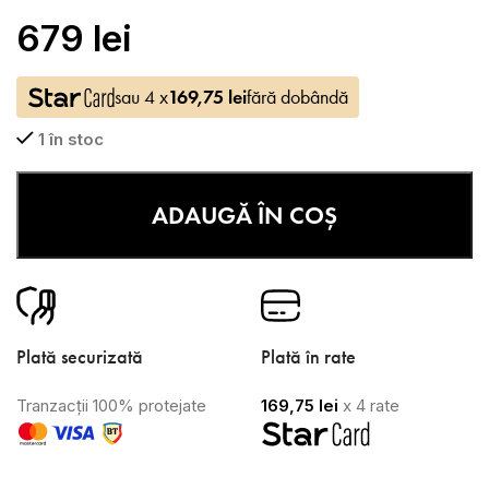
679
lei
sau 4 x
169,75
lei
fără dobândă
1 în stoc
ADAUGĂ ÎN COȘ
Plată securizată
Plată în rate
Tranzacții 100% protejate
169,75
lei
x 4 rate