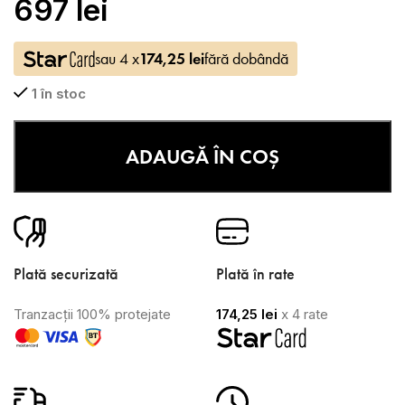
697
lei
sau 4 x
174,25
lei
fără dobândă
1 în stoc
ADAUGĂ ÎN COȘ
Plată securizată
Plată în rate
Tranzacții 100% protejate
174,25
lei
x 4 rate