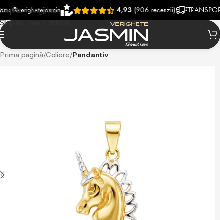
verighetejasmin
4,93
(906 recenzii)
TRANSPORT RAPI
Skip to navigation
Skip to main content
Prima pagină
Coliere
Pandantiv