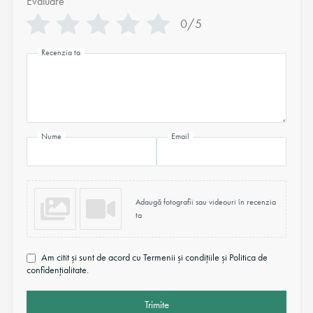
Evaluare
*
0/5
Recenzia ta
Nume
Email
Adaugă fotografii sau videouri în recenzia
ta
Am citit și sunt de acord cu Termenii și condițiile și Politica de
confidențialitate.
Trimite