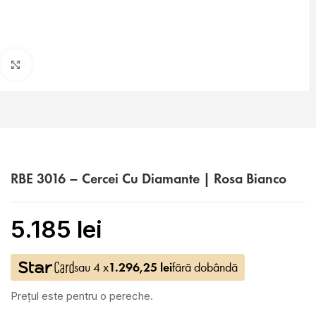
Faceți click pentru a mări
RBE 3016 – Cercei Cu Diamante | Rosa Bianco
5.185
lei
sau 4 x
1.296,25
lei
fără dobândă
Prețul este pentru o pereche.