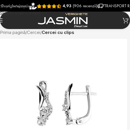
ghetejasmin
4,93
(906 recenzii)
TRANSPORT RAPID S
Skip to navigation
Skip to main content
Prima pagină
Cercei
Cercei cu clips