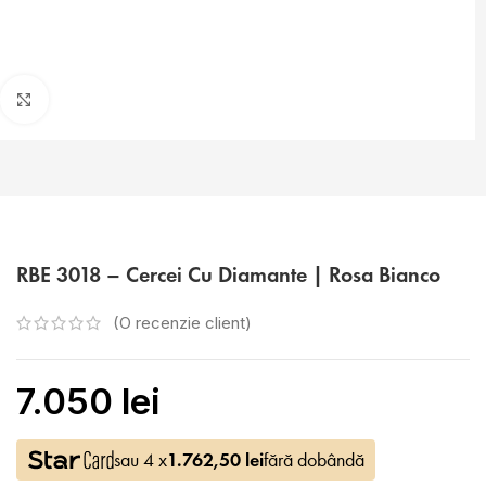
Faceți click pentru a mări
RBE 3018 – Cercei Cu Diamante | Rosa Bianco
(O recenzie client)
7.050
lei
sau 4 x
1.762,50
lei
fără dobândă