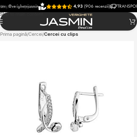
verighetejasmin
4,93
(906 recenzii)
TRANSPORT RAPI
Skip to navigation
Skip to main content
Prima pagină
Cercei
Cercei cu clips