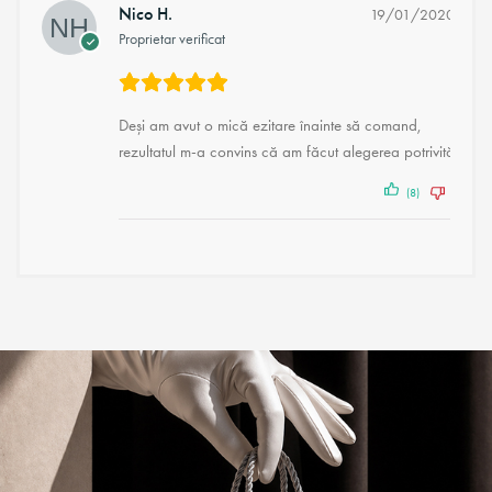
Nico H.
19/01/2020
Proprietar verificat
Deși am avut o mică ezitare înainte să comand,
rezultatul m-a convins că am făcut alegerea potrivită!
(8)
(2)