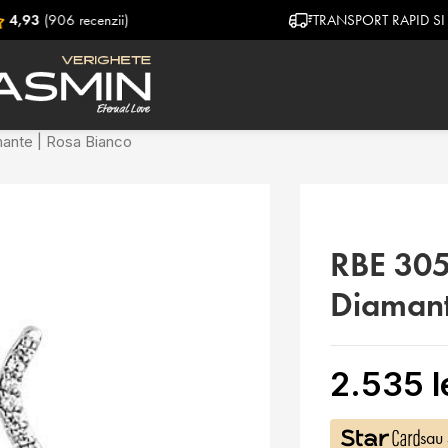
zii)
TRANSPORT RAPID SI GRATUIT
ante | Rosa Bianco
RBE 305
Diamant
2.535
l
sau