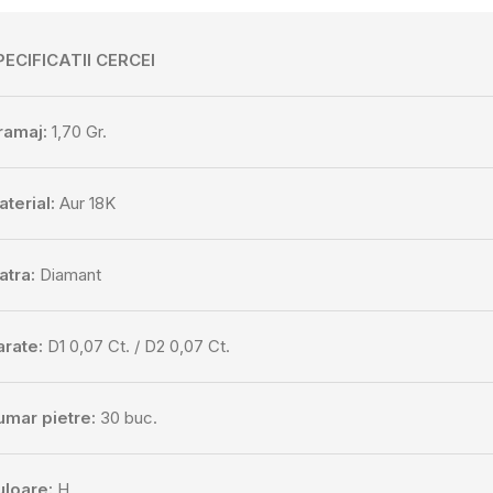
PECIFICATII CERCEI
ramaj:
1,70 Gr.
terial:
Aur 18K
atra:
Diamant
arate:
D1 0,07 Ct. / D2 0,07 Ct.
umar pietre:
30 buc.
uloare:
H