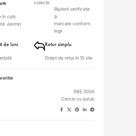
ium
Bijuterii verificate
și
 în cutii
marcate conform
nte Jasmin
legii
4 de luni
Retur simplu
antată
Drept de retur în 15 zile
vorite
RBE 3056
Cercei cu șurub