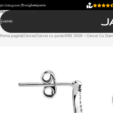
righetejasmin
4,93
(906 recen
Skip to navigation
Skip to main content
MENIU
Prima pagină
Cercei
Cercei cu șurub
RBE 3056 – Cercei Cu Diam