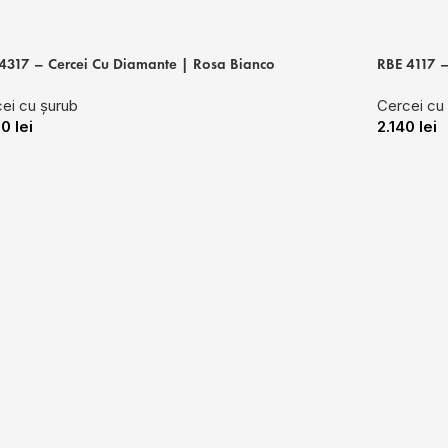
4317 – Cercei Cu Diamante | Rosa Bianco
RBE 4117 –
ei cu șurub
Cercei cu
30
lei
2.140
lei