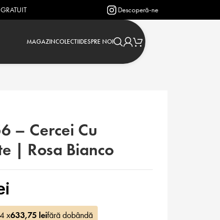
Descoperă-ne pe Instagram: @verighetejasmin
MAGAZIN
COLECTII
DESPRE NOI
6 – Cercei Cu
e | Rosa Bianco
ei
 4 x
633,75
lei
fără dobândă