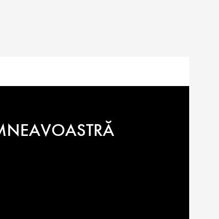
Cercei cu șurub
2.435
lei
DUMNEAVOASTRĂ