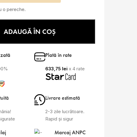
ru o pereche.
ADAUGĂ ÎN COȘ
izată
Plată în rate
100%
633,75
lei
x 4 rate
tuită
Livrare estimată
mânia!
2-3 zile lucrătoare.
sigurate
Rapid și sigur
laj
Marcaj ANPC