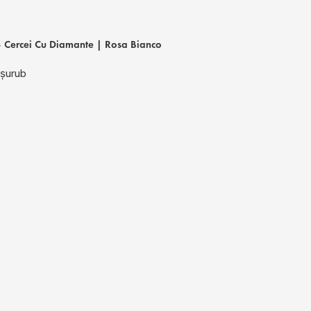
 Cercei Cu Diamante | Rosa Bianco
 șurub
RBE 4527 – Cerc