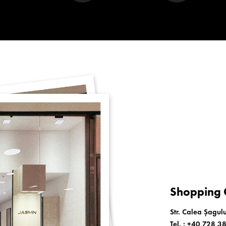
Shopping C
Str. Calea Șagulu
Tel. :
+40 728 3