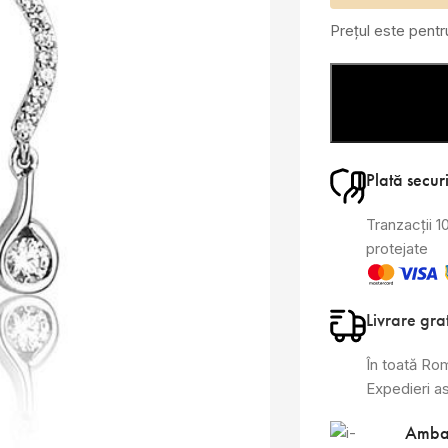
Prețul este pent
Plată secur
Tranzacții 
protejate
Livrare gra
În toată Ro
Expedieri a
Amba