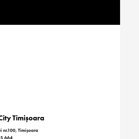
ity Timișoara
i nr.100, Timișoara
85 664