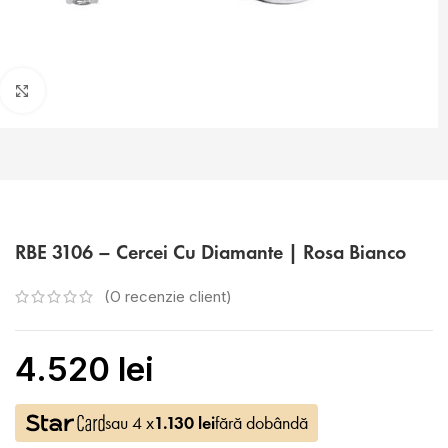
Faceți click pentru a mări
RBE 3106 – Cercei Cu Diamante | Rosa Bianco
(O recenzie client)
4.520
lei
sau 4 x
1.130
lei
fără dobândă