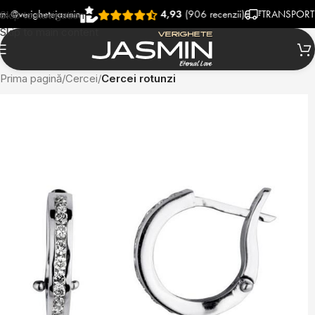
righetejasmin
4,93
(906 recenzii)
TRANSPORT RAPID
Skip to navigation
Skip to main content
Prima pagină
Cercei
Cercei rotunzi