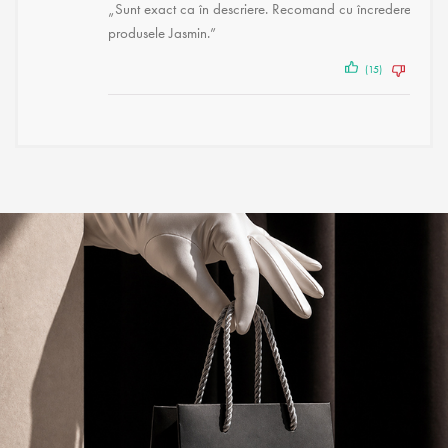
„Sunt exact ca în descriere. Recomand cu încredere
produsele Jasmin.”
(15)
(3)