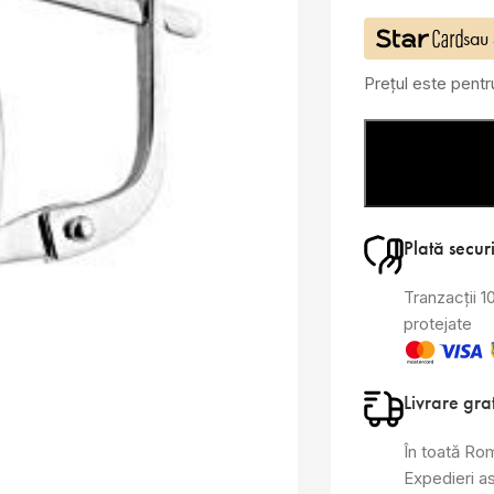
sau
Prețul este pent
Plată secur
Tranzacții 
protejate
Livrare gra
În toată Ro
Expedieri a