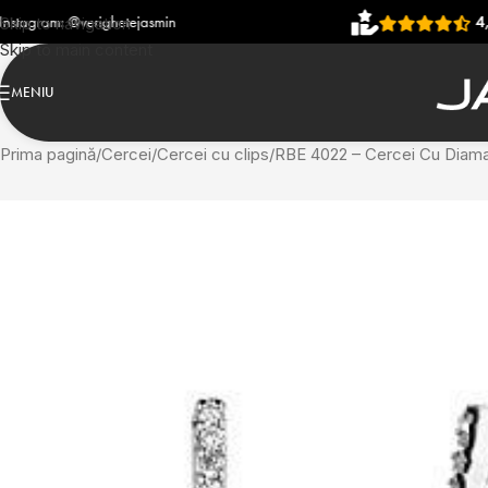
etejasmin
4,93
(906 recenzii)
Skip to navigation
Skip to main content
MENIU
Prima pagină
Cercei
Cercei cu clips
RBE 4022 – Cercei Cu Diama