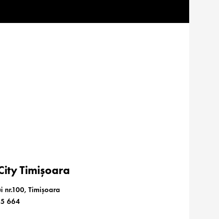
ity Timișoara
i nr.100, Timișoara
85 664