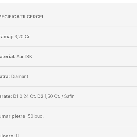
PECIFICATII CERCEI
ramaj:
3,20 Gr.
terial:
Aur 18K
atra:
Diamant
arate: D1
0,24 Ct.
D2
1,50 Ct. / Safir
umar pietre:
50 buc.
uloare:
H