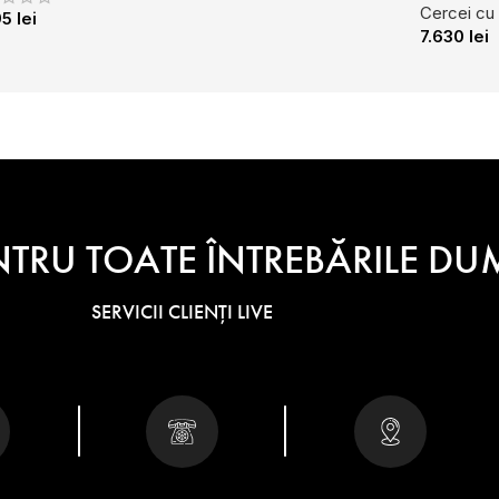
Cercei cu 
95
lei
7.630
lei
NTRU TOATE ÎNTREBĂRILE 
SERVICII CLIENȚI LIVE