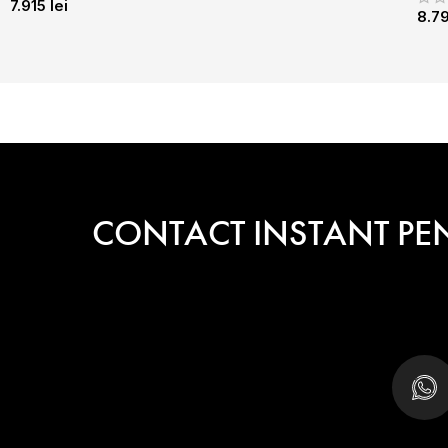
7.915
lei
8.7
CONTACT INSTANT PE