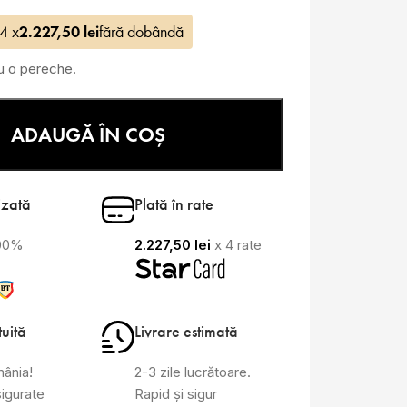
 4 x
2.227,50
lei
fără dobândă
ru o pereche.
ADAUGĂ ÎN COȘ
izată
Plată în rate
100%
2.227,50
lei
x 4 rate
tuită
Livrare estimată
mânia!
2-3 zile lucrătoare.
sigurate
Rapid și sigur