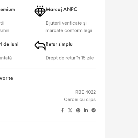
remium
Marcaj ANPC
tii
Bijuterii verificate și
asmin
marcate conform legii
4 de luni
Retur simplu
antată
Drept de retur în 15 zile
vorite
RBE 4022
Cercei cu clips