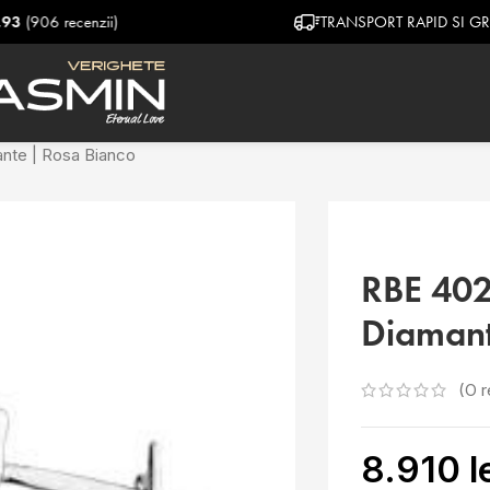
TRANSPORT RAPID SI GRATUIT
nte | Rosa Bianco
RBE 402
Diamant
(O r
8.910
l