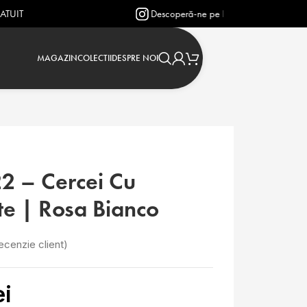
Descoperă-ne pe Instagram: @verighetejasmin
MAGAZIN
COLECTII
DESPRE NOI
2 – Cercei Cu
e | Rosa Bianco
ecenzie client)
ei