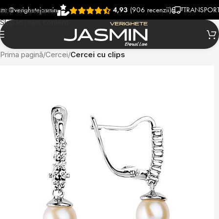
righetejasmin
4,93
(906 recenzii)
TRANSPORT RAPID
Skip to navigation
Skip to main content
Prima pagină
Cercei
Cercei cu clips