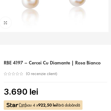
Faceți click pentru a mări
RBE 4197 – Cercei Cu Diamante | Rosa Bianco
(O recenzie client)
3.690
lei
sau 4 x
922,50
lei
fără dobândă