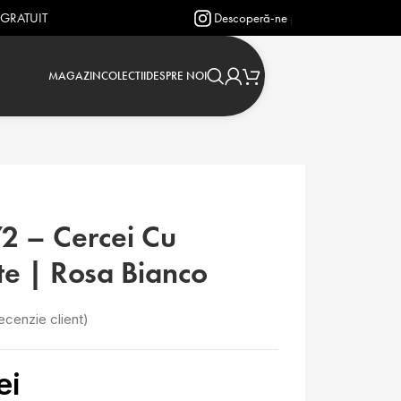
Descoperă-ne pe Instagram: @verighetejasmin
MAGAZIN
COLECTII
DESPRE NOI
2 – Cercei Cu
e | Rosa Bianco
ecenzie client)
ei