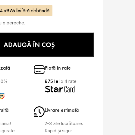
 4 x
975
lei
fără dobândă
ru o pereche.
ADAUGĂ ÎN COȘ
izată
Plată în rate
100%
975
lei
x 4 rate
tuită
Livrare estimată
mânia!
2-3 zile lucrătoare.
sigurate
Rapid și sigur