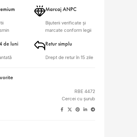
remium
Marcaj ANPC
tii
Bijuterii verificate și
asmin
marcate conform legii
4 de luni
Retur simplu
antată
Drept de retur în 15 zile
vorite
RBE 4472
Cercei cu șurub