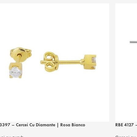
3397 – Cercei Cu Diamante | Rosa Bianco
RBE 4127 –