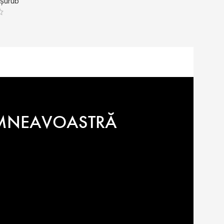
 șurub
Cercei cu șurub
3.535
lei
DUMNEAVOASTRĂ