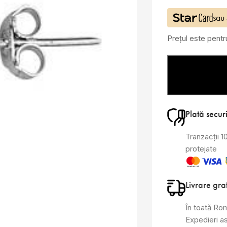
sau
Prețul este pent
Plată secur
Tranzacții 
protejate
Livrare gra
În toată Ro
Expedieri a