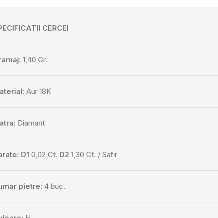
PECIFICATII CERCEI
ramaj:
1,40 Gr.
terial:
Aur 18K
atra:
Diamant
arate:
D1
0,02 Ct.
D2
1,30 Ct. / Safir
umar pietre:
4 buc.
uloare:
H