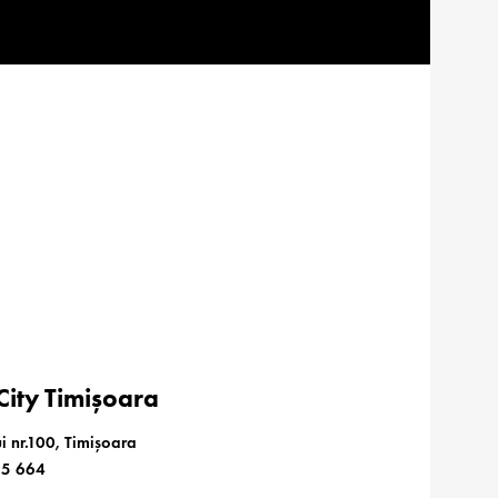
ity Timișoara
i nr.100, Timișoara
85 664