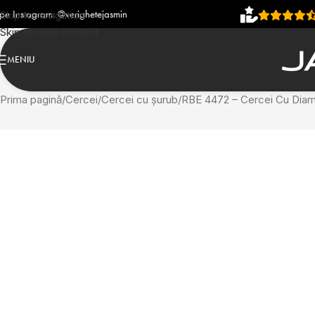
ighetejasmin
4,93
(906 recenz
Skip to navigation
Skip to main content
MENIU
Prima pagină
Cercei
Cercei cu șurub
RBE 4472 – Cercei Cu Diam