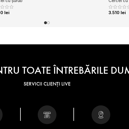
ei cu șurub
Cercei cu
30
lei
3.510
lei
NTRU TOATE ÎNTREBĂRILE 
SERVICII CLIENȚI LIVE