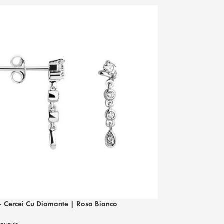
 Cercei Cu Diamante | Rosa Bianco
RBE 4842 – Cerc