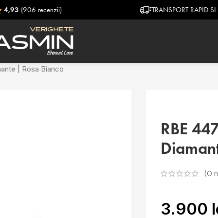
ii)
TRANSPORT RAPID SI GRATUIT
ante | Rosa Bianco
RBE 447
Diamant
(O r
3.900
l