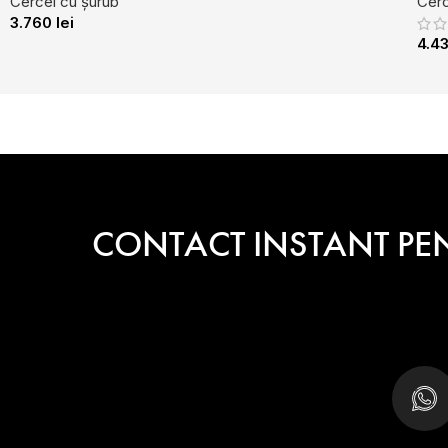
Cercei cu șurub
Cerc
3.760
lei
4.4
CONTACT INSTANT PE