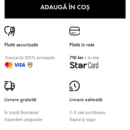
ADAUGĂ ÎN COȘ
Plată securizată
Plată în rate
Tranzacții 100% protejate
710
lei
x 4 rate
Livrare gratuită
Livrare estimată
În toată România!
2-3 zile lucrătoare.
Expedieri asigurate
Rapid și sigur