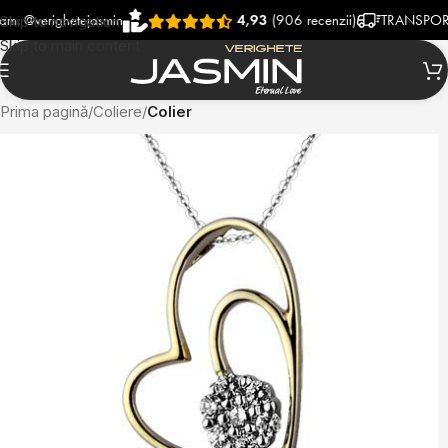
erighetejasmin
4,93
(906 recenzii)
TRANSPORT RAPI
Skip to navigation
Skip to main content
Prima pagină
Coliere
Colier