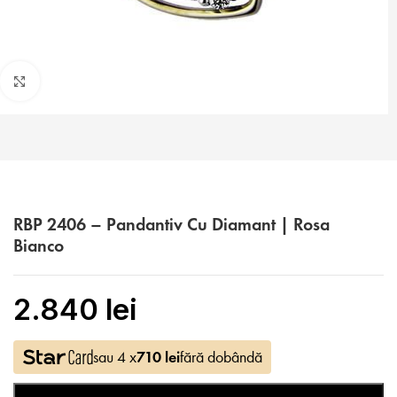
Faceți click pentru a mări
RBP 2406 – Pandantiv Cu Diamant | Rosa
Bianco
2.840
lei
sau 4 x
710
lei
fără dobândă