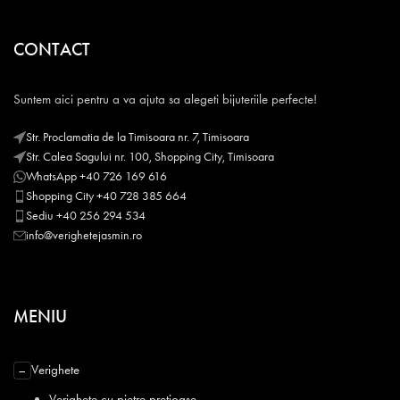
CONTACT
Suntem aici pentru a va ajuta sa alegeti bijuteriile perfecte!
Str. Proclamatia de la Timisoara nr. 7, Timisoara
Str. Calea Sagului nr. 100, Shopping City, Timisoara
WhatsApp +40 726 169 616
Shopping City +40 728 385 664
Sediu +40 256 294 534
info@verighetejasmin.ro
MENIU
Verighete
−
Verighete cu pietre pretioase