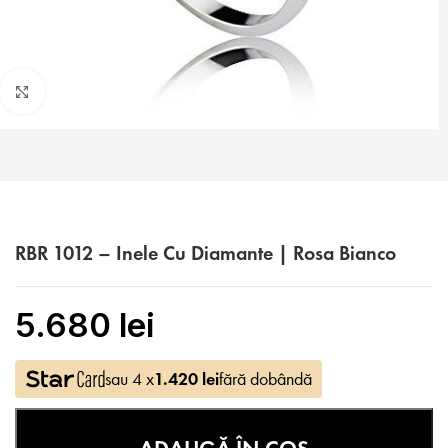
Faceți click pentru a mări
RBR 1012 – Inele Cu Diamante | Rosa Bianco
5.680
lei
sau 4 x
1.420
lei
fără dobândă