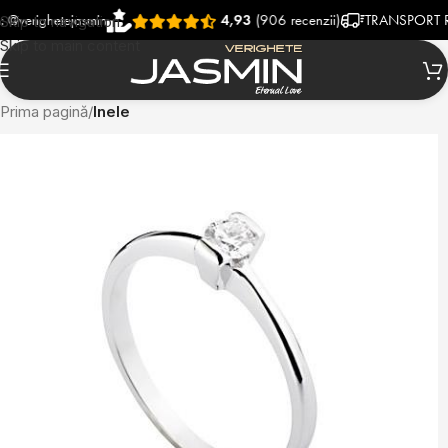
ghetejasmin
4,93
(906 recenzii)
TRANSPORT RAPID 
Skip to navigation
Skip to main content
Prima pagină
Inele