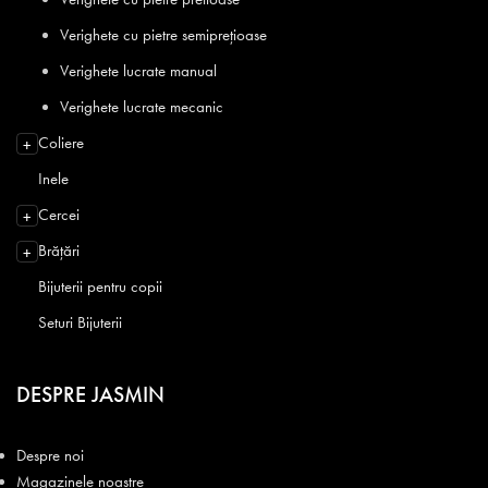
Verighete cu pietre semiprețioase
Verighete lucrate manual
Verighete lucrate mecanic
Coliere
+
Inele
Cercei
+
Brățări
+
Bijuterii pentru copii
Seturi Bijuterii
DESPRE JASMIN
Despre noi
Magazinele noastre