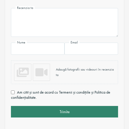
Recenzia ta
Nume
Email
Adaugă fotografii sau videouri în recenzia
ta
Am citit și sunt de acord cu Termenii și condițiile și Politica de
confidențialitate.
Trimite