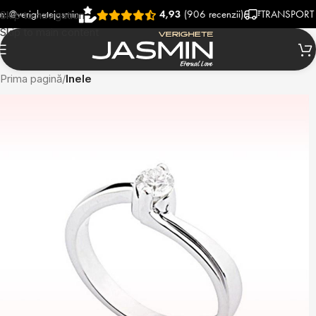
ighetejasmin
4,93
(906 recenzii)
TRANSPORT RAPID 
Skip to navigation
Skip to main content
Prima pagină
Inele