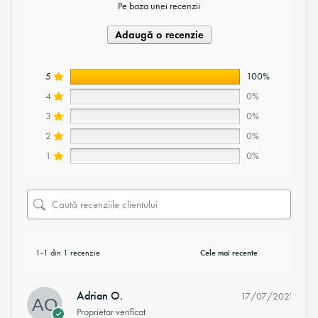
Pe baza unei recenzii
Adaugă o recenzie
5
100%
4
0%
3
0%
2
0%
1
0%
1-1 din 1 recenzie
Adrian O.
17/07/2021
Proprietar verificat