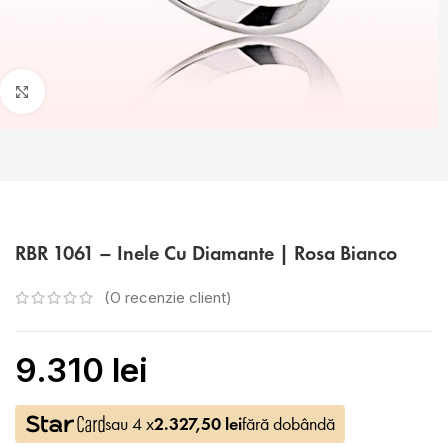
Faceți click pentru a mări
RBR 1061 – Inele Cu Diamante | Rosa Bianco
(O recenzie client)
9.310
lei
sau 4 x
2.327,50
lei
fără dobândă