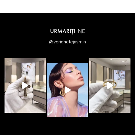
URMARIȚI-NE
@verighetejasmin