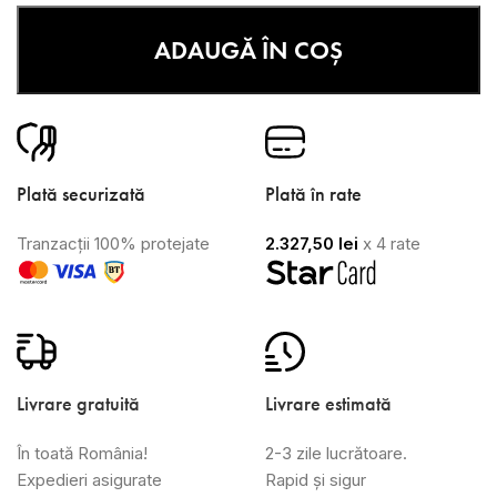
ADAUGĂ ÎN COȘ
Plată securizată
Plată în rate
Tranzacții 100% protejate
2.327,50
lei
x 4 rate
Livrare gratuită
Livrare estimată
În toată România!
2-3 zile lucrătoare.
Expedieri asigurate
Rapid și sigur