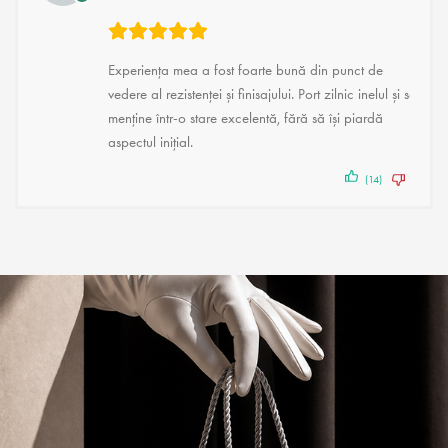
Experiența mea a fost foarte bună din punct de
vedere al rezistenței și finisajului. Port zilnic inelul și se
menține într-o stare excelentă, fără să își piardă
aspectul inițial.
(14)
(1)