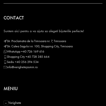
CONTACT
Suntem aici pentru a va ajuta sa alegeti bijuteriile perfecte!
Str. Proclamatia de la Timisoara nr. 7, Timisoara
Str. Calea Sagului nr. 100, Shopping City, Timisoara
WhatsApp +40 726 169 616
Shopping City +40 728 385 664
Sediu +40 256 294 534
info@verighetejasmin.ro
MENIU
Verighete
−