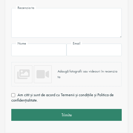
Recenzia ta
Nume
Email
Adaugă fotografii sau videouri în recenzia
ta
Am citit și sunt de acord cu Termenii și condițiile și Politica de
confidențialitate.
Trimite