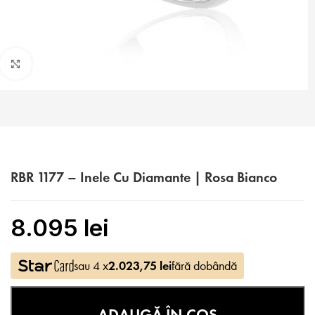
Faceți click pentru a mări
RBR 1177 – Inele Cu Diamante | Rosa Bianco
8.095
lei
sau 4 x
2.023,75
lei
fără dobândă
ADAUGĂ ÎN COȘ