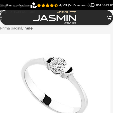
erighetejasmin
4,93
(906 recenzii)
TRANSPORT RAPI
Skip to navigation
Skip to main content
Prima pagină
Inele