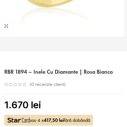
Faceți click pentru a mări
RBR 1894 – Inele Cu Diamante | Rosa Bianco
(O recenzie client)
1.670
lei
sau 4 x
417,50
lei
fără dobândă