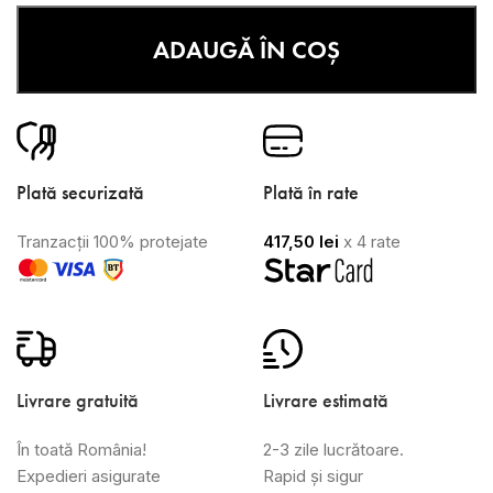
ADAUGĂ ÎN COȘ
Plată securizată
Plată în rate
Tranzacții 100% protejate
417,50
lei
x 4 rate
Livrare gratuită
Livrare estimată
În toată România!
2-3 zile lucrătoare.
Expedieri asigurate
Rapid și sigur