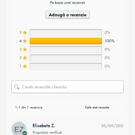
Pe baza unei recenzii
Adaugă o recenzie
5
0%
4
100%
3
0%
2
0%
1
0%
1-1 din 1 recenzie
Elisabeta Z.
30/09/2021
Proprietar verificat