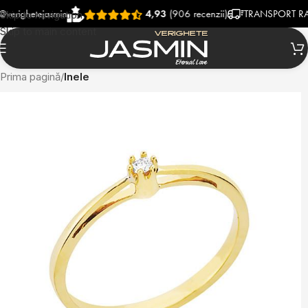
hetejasmin
4,93
(906 recenzii)
TRANSPORT RAPID SI
Skip to navigation
Skip to main content
Prima pagină
Inele