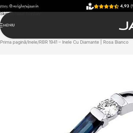
smin
4,93
(906 recenzii)
Skip to navigation
Skip to main content
MENIU
Prima pagină
Inele
RBR 1941 – Inele Cu Diamante | Rosa Bianco