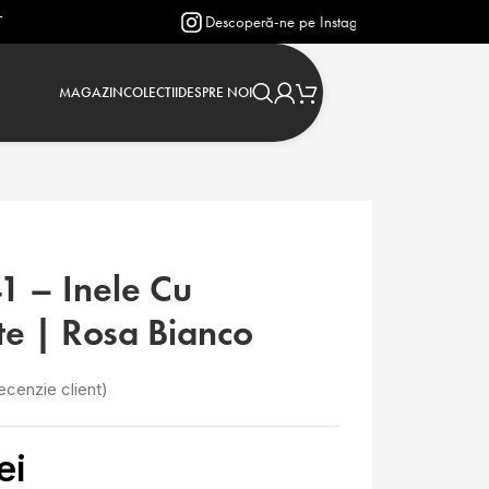
Descoperă-ne pe Instagram: @verighetejasmin
MAGAZIN
COLECTII
DESPRE NOI
1 – Inele Cu
e | Rosa Bianco
ecenzie client)
lei