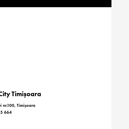
ity Timișoara
i nr.100, Timișoara
85 664