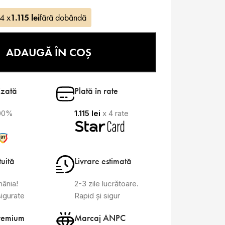
 4 x
1.115
lei
fără dobândă
ADAUGĂ ÎN COȘ
izată
Plată în rate
100%
1.115
lei
x 4 rate
tuită
Livrare estimată
mânia!
2-3 zile lucrătoare.
sigurate
Rapid și sigur
remium
Marcaj ANPC