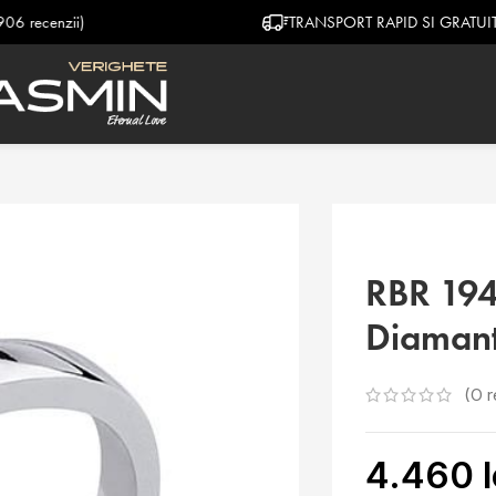
TRANSPORT RAPID SI GRATUIT
RBR 194
Diamant
(O r
4.460