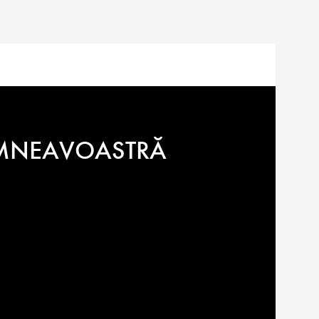
4.720
lei
DUMNEAVOASTRĂ