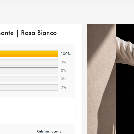
ante | Rosa Bianco
100%
care model individual. Toate informatiile
0%
atea produselor finale cu aproximativ
0%
0%
azinului nostru va va anunta, acesta
0%
ratoare.