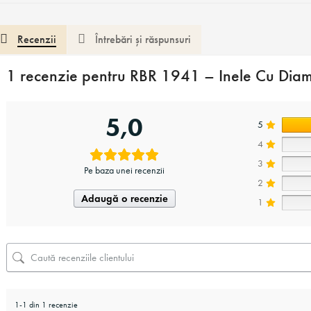
Recenzii
Întrebări și răspunsuri
aritate:
VS1
1 recenzie pentru
RBR 1941 – Inele Cu Diam
ietura:
Ideala
5,0
5
eturile prezentate sunt per bucata si sunt preturi finale, pentru fie
4
ezentate despre greutatea produselor pot sa difere fata de greut
3
10%, in functie de marimea/diametru produsului.
Pe baza unei recenzii
2
n cazul in care nu avem in stoc modelul ales, personalul mag
Adaugă o recenzie
1
tand fi realizat si pe comanda in aproximativ 10 – 15 zile luc
1-1 din 1 recenzie