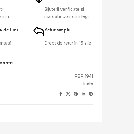
tii
Bijuterii verificate și
asmin
marcate conform legii
4 de luni
Retur simplu
antată
Drept de retur în 15 zile
vorite
RBR 1941
Inele