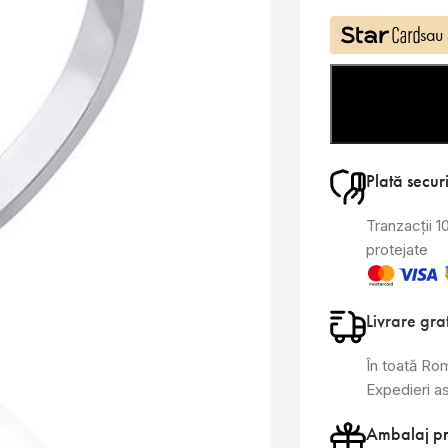
sau
Plată secur
Tranzacții 
protejate
Livrare gra
În toată Ro
Expedieri a
Ambalaj p