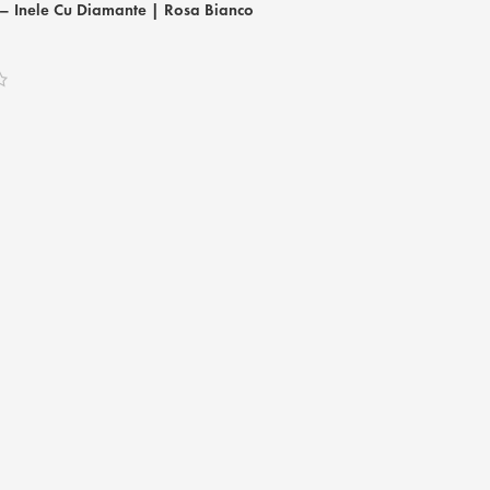
– Inele Cu Diamante | Rosa Bianco
RBR 4285 – Inel
Inele