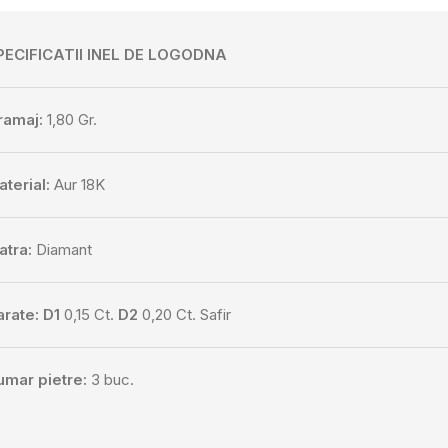
PECIFICATII INEL DE LOGODNA
ramaj:
1,80 Gr.
terial:
Aur 18K
atra:
Diamant
rate: D1
0,15 Ct.
D2
0,20 Ct. Safir
umar pietre:
3 buc.
uloare:
H