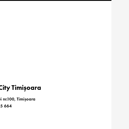
ity Timișoara
i nr.100, Timișoara
85 664