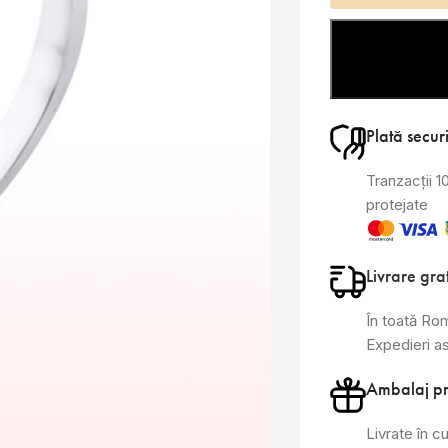
Plată secur
Tranzacții 
protejate
Livrare gra
În toată Ro
Expedieri a
Ambalaj p
Livrate în cu