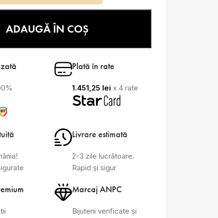
ADAUGĂ ÎN COȘ
izată
Plată în rate
100%
1.451,25
lei
x 4 rate
tuită
Livrare estimată
mânia!
2-3 zile lucrătoare.
sigurate
Rapid și sigur
remium
Marcaj ANPC
tii
Bijuterii verificate și