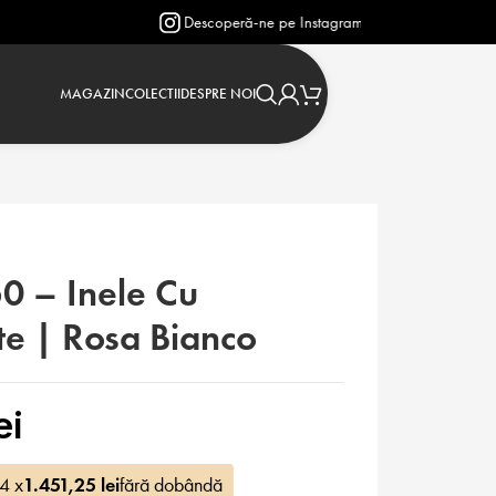
Descoperă-ne pe Instagram: @verighetejasmin
MAGAZIN
COLECTII
DESPRE NOI
0 – Inele Cu
e | Rosa Bianco
ei
 4 x
1.451,25
lei
fără dobândă