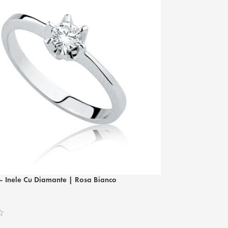
RBR 1959 – Inel
– Inele Cu Diamante | Rosa Bianco
Inele
5.315
lei