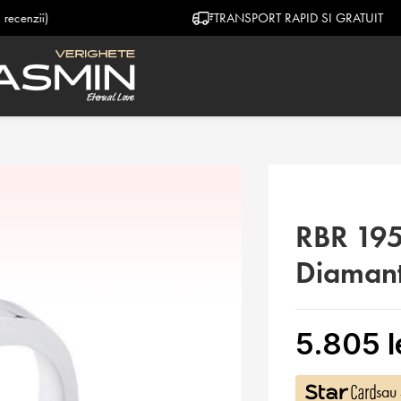
TRANSPORT RAPID SI GRATUIT
RBR 195
Diamant
5.805
l
sau