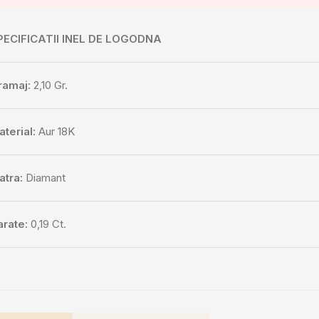
PECIFICATII INEL DE LOGODNA
ramaj:
2,10 Gr.
aterial:
Aur 18K
atra:
Diamant
arate:
0,19 Ct.
umar pietre:
1 buc.
uloare:
H