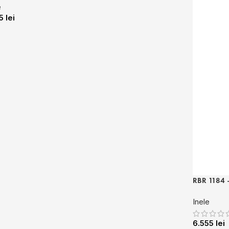
e
15
lei
RBR 1184 
Inele
6.555
lei