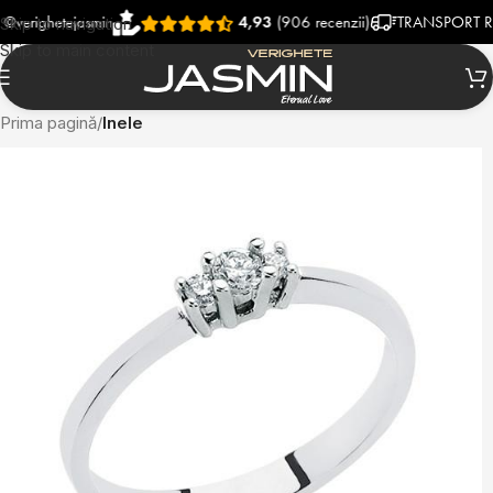
ighetejasmin
4,93
(906 recenzii)
TRANSPORT RAPID 
Skip to navigation
Skip to main content
Prima pagină
Inele