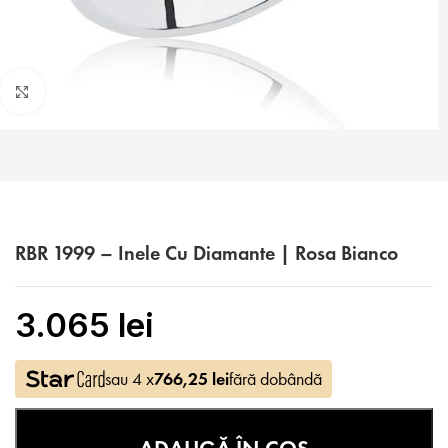
Faceți click pentru a mări
RBR 1999 – Inele Cu Diamante | Rosa Bianco
3.065
lei
sau 4 x
766,25
lei
fără dobândă