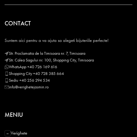
CONTACT
Suntem aici pentru a va ajuta sa alegeti bijuteriile perfecte!
Str. Proclamatia de la Timisoara nr. 7, Timisoara
Str. Calea Sagului nr. 100, Shopping City, Timisoara
WhatsApp +40 726 169 616
Shopping City +40 728 385 664
Sediu +40 256 294 534
info@verighetejasmin.ro
MENIU
Verighete
−