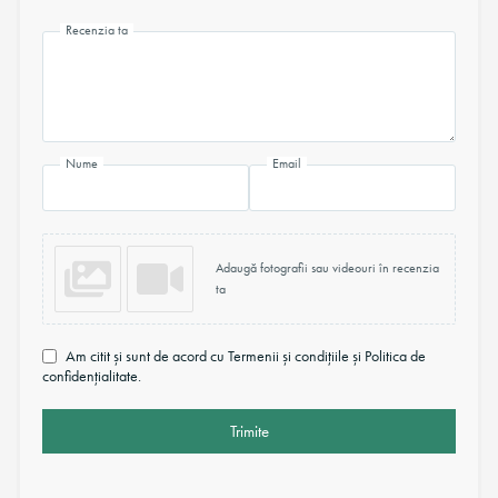
Recenzia ta
Nume
Email
Adaugă fotografii sau videouri în recenzia
ta
Am citit și sunt de acord cu Termenii și condițiile și Politica de
confidențialitate.
Trimite