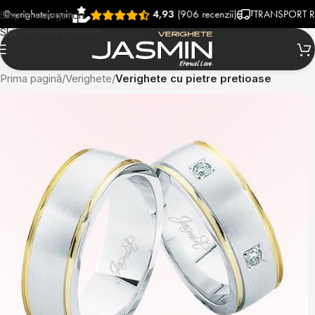
hetejasmin
4,93
(906 recenzii)
TRANSPORT RAPID S
Skip to navigation
Skip to main content
Prima pagină
Verighete
Verighete cu pietre pretioase