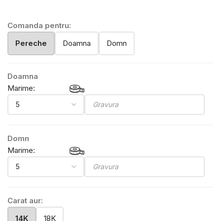
Comanda pentru:
Pereche
Doamna
Domn
Doamna
Marime:
Domn
Marime:
Carat aur:
14K
18K