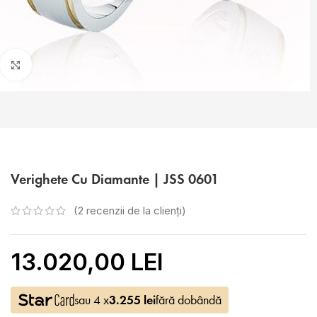
Faceți click pentru a mări
Verighete Cu Diamante | JSS 0601
(
2
recenzii de la clienți)
13.020,00 LEI
sau 4 x
3.255
lei
fără dobândă