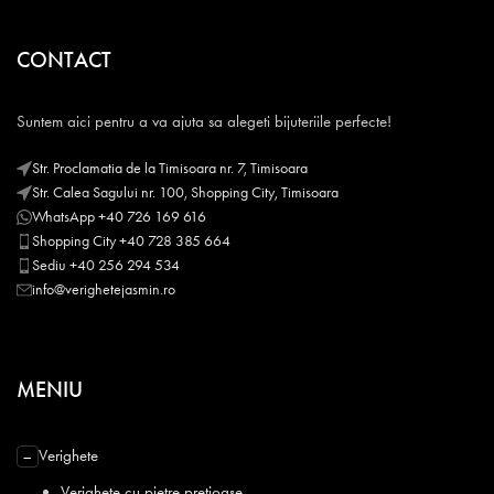
CONTACT
Suntem aici pentru a va ajuta sa alegeti bijuteriile perfecte!
Str. Proclamatia de la Timisoara nr. 7, Timisoara
Str. Calea Sagului nr. 100, Shopping City, Timisoara
WhatsApp +40 726 169 616
Shopping City +40 728 385 664
Sediu +40 256 294 534
info@verighetejasmin.ro
MENIU
Verighete
−
Verighete cu pietre pretioase