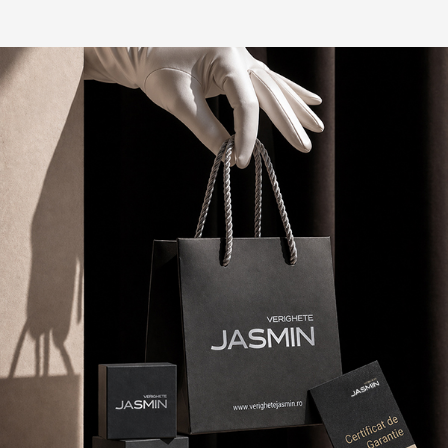
Melania M.
29/05/2022
Proprietar verificat
Am fost plăcut surprins(ă) de atenția la detalii.
Suprafața este netedă și bine lucrată.
(13)
(2)