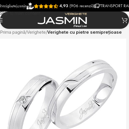
hetejasmin
4,93
(906 recenzii)
TRANSPORT RAPID SI
Skip to navigation
Skip to main content
Prima pagină
Verighete
Verighete cu pietre semiprețioase