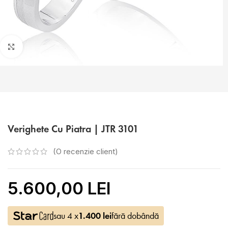
Faceți click pentru a mări
Verighete Cu Piatra | JTR 3101
(O recenzie client)
5.600,00 LEI
sau 4 x
1.400
lei
fără dobândă