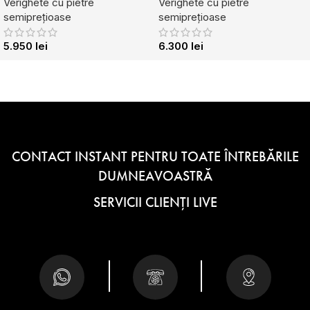
Verighete cu pietre
Verighete cu pietre
semiprețioase
semiprețioase
5.950
lei
6.300
lei
CONTACT INSTANT PENTRU TOATE ÎNTREBĂRILE
DUMNEAVOASTRĂ
SERVICII CLIENȚI LIVE