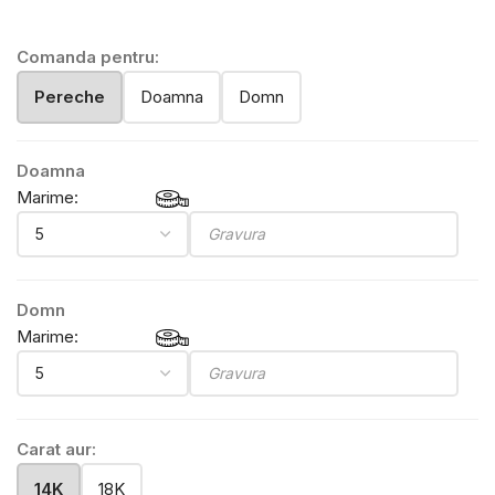
Comanda pentru:
Pereche
Doamna
Domn
Doamna
Marime:
Domn
Marime:
Carat aur:
14K
18K