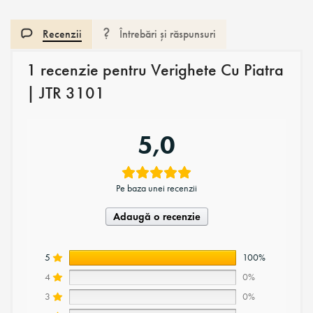
Recenzii
Întrebări și răspunsuri
1 recenzie pentru
Verighete Cu Piatra
| JTR 3101
5,0
Pe baza unei recenzii
Adaugă o recenzie
5
100%
4
0%
3
0%