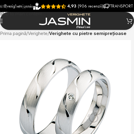
ighetejasmin
4,93
(906 recenzii)
TRANSPORT RAPID 
Skip to navigation
Skip to main content
Prima pagină
Verighete
Verighete cu pietre semiprețioase