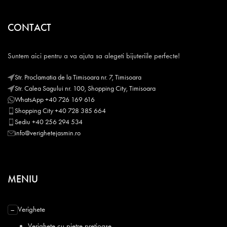
CONTACT
Suntem aici pentru a va ajuta sa alegeti bijuteriile perfecte!
Str. Proclamatia de la Timisoara nr. 7, Timisoara
Str. Calea Sagului nr. 100, Shopping City, Timisoara
WhatsApp +40 726 169 616
Shopping City +40 728 385 664
Sediu +40 256 294 534
info@verighetejasmin.ro
MENIU
Verighete
−
Verighete cu pietre pretioase