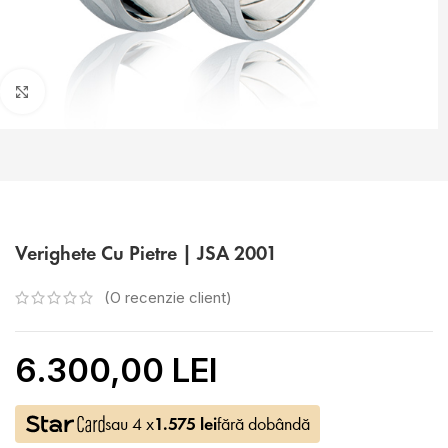
Faceți click pentru a mări
Verighete Cu Pietre | JSA 2001
(O recenzie client)
6.300,00 LEI
sau 4 x
1.575
lei
fără dobândă