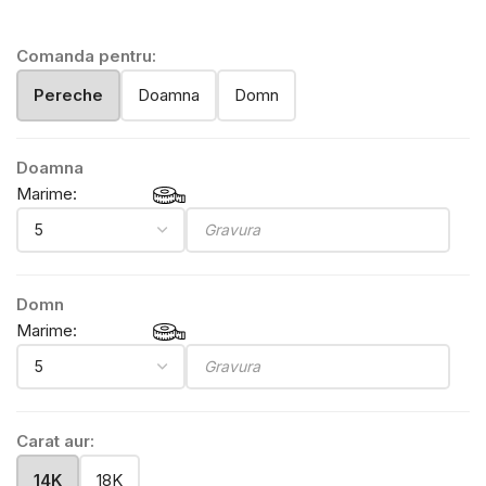
Comanda pentru:
Pereche
Doamna
Domn
Doamna
Marime:
Domn
Marime:
Carat aur:
14K
18K