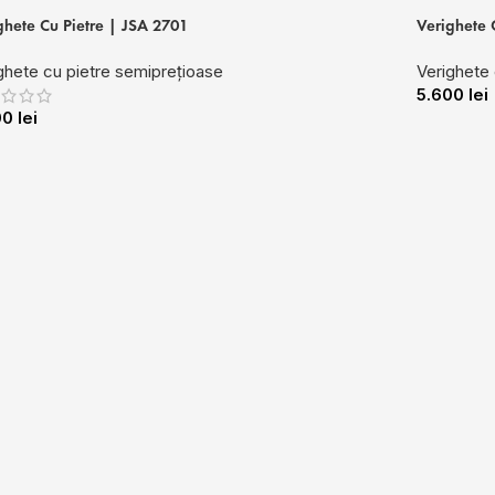
ghete Cu Pietre | JSA 2701
Verighete 
ghete cu pietre semiprețioase
Verighete 
5.600
lei
00
lei