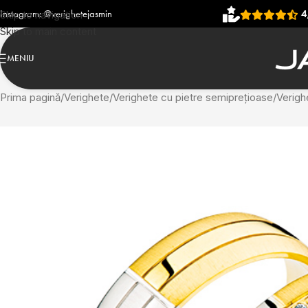
hetejasmin
4,93
(906 recenzi
Skip to navigation
Skip to main content
MENIU
Prima pagină
Verighete
Verighete cu pietre semiprețioase
Verigh