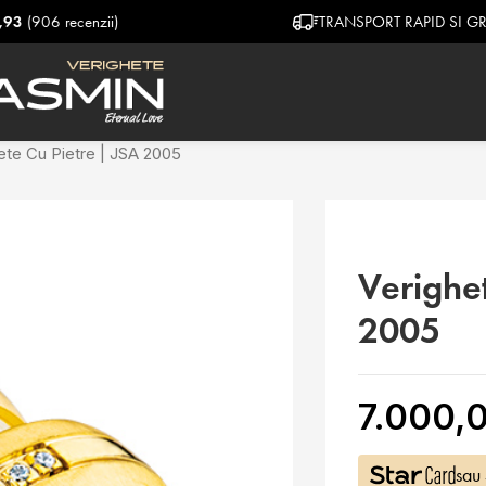
i)
TRANSPORT RAPID SI GRATUIT
ete Cu Pietre | JSA 2005
Verighet
2005
7.000,0
sau