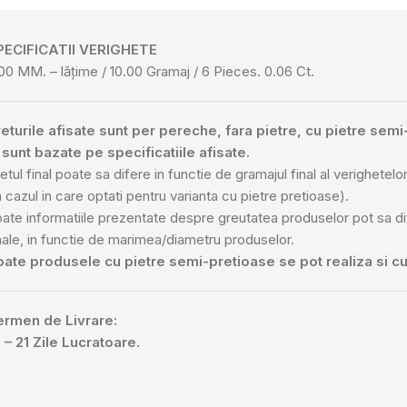
PECIFICATII VERIGHETE
00 MM. – lățime / 10.00 Gramaj / 6 Pieces. 0.06 Ct.
eturile afisate sunt per pereche, fara pietre, cu pietre sem
 sunt bazate pe specificatiile afisate.
etul final poate sa difere in functie de gramajul final al verighetelor 
n cazul in care optati pentru varianta cu pietre pretioase).
ate informatiile prezentate despre greutatea produselor pot sa d
nale, in functie de marimea/diametru produselor.
oate produsele cu pietre semi-pretioase se pot realiza si cu
ermen de Livrare:
 – 21 Zile Lucratoare.