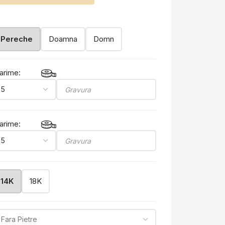
Pereche
Doamna
Domn
arime:
arime:
14K
18K