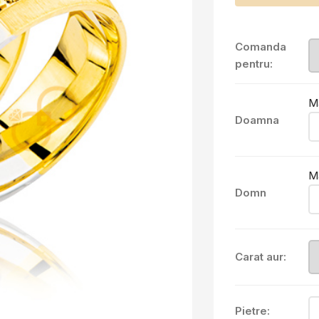
Comanda
pentru:
M
Doamna
M
Domn
Carat aur:
Pietre: