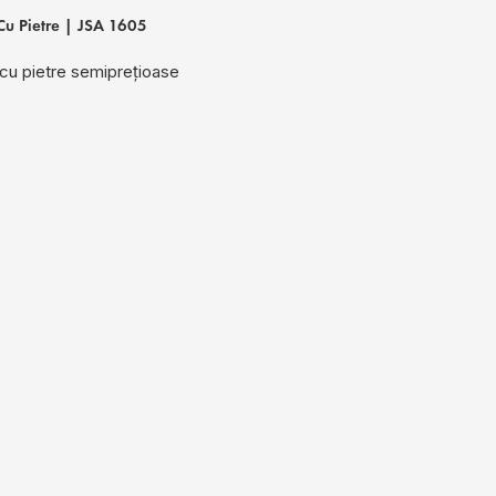
Cu Pietre | JSA 1605
cu pietre semiprețioase
Verighete Cu Pie
Verighete cu pi