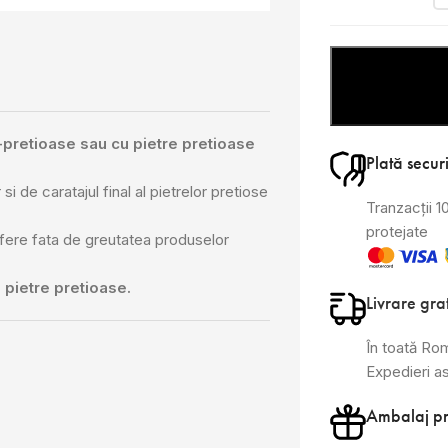
i-pretioase sau cu pietre pretioase
Plată secur
si de caratajul final al pietrelor pretiose
Tranzacții 
protejate
ifere fata de greutatea produselor
 pietre pretioase.
Livrare gra
În toată Ro
Expedieri a
Ambalaj p