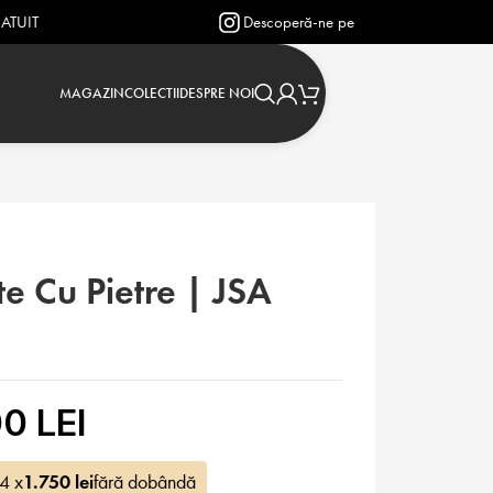
Descoperă-ne pe Instagram: @verighetejasmin
MAGAZIN
COLECTII
DESPRE NOI
e Cu Pietre | JSA
0 LEI
 4 x
1.750
lei
fără dobândă