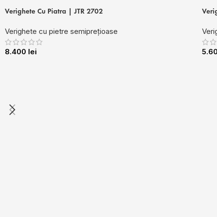
Verighete Cu Piatra | JTR 2702
Veri
Verighete cu pietre semiprețioase
Veri
8.400
lei
5.6