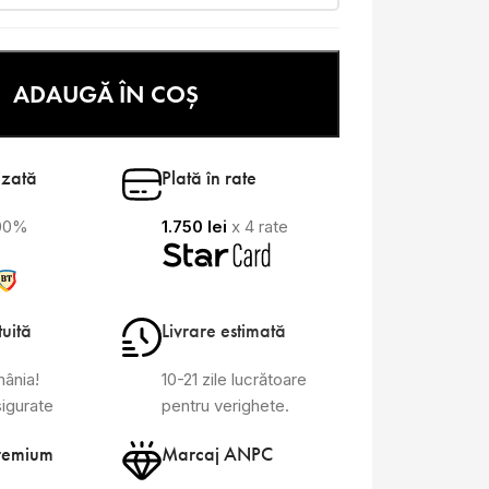
ADAUGĂ ÎN COȘ
izată
Plată în rate
100%
1.750
lei
x 4 rate
tuită
Livrare estimată
mânia!
10-21 zile lucrătoare
sigurate
pentru verighete.
remium
Marcaj ANPC