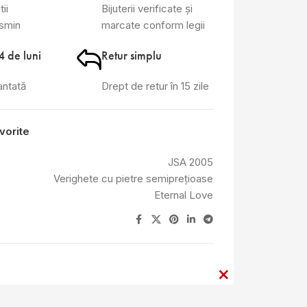
tii
Bijuterii verificate și
asmin
marcate conform legii
4 de luni
Retur simplu
antată
Drept de retur în 15 zile
vorite
JSA 2005
Verighete cu pietre semiprețioase
Eternal Love
×
×