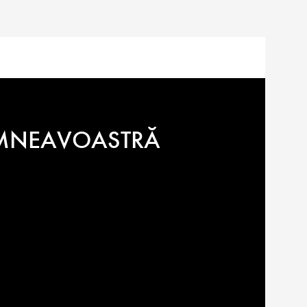
7.700
lei
DUMNEAVOASTRĂ