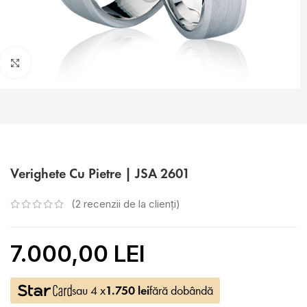
Faceți click pentru a mări
Verighete Cu Pietre | JSA 2601
(
2
recenzii de la clienți)
7.000,00 LEI
sau 4 x
1.750
lei
fără dobândă