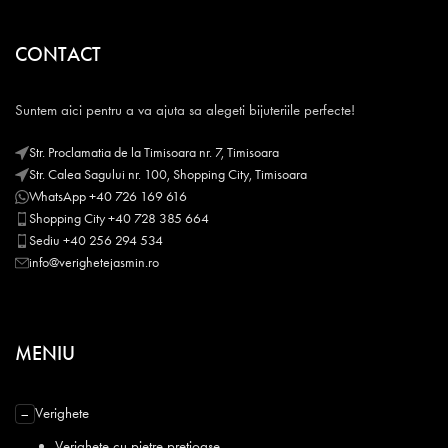
CONTACT
Suntem aici pentru a va ajuta sa alegeti bijuteriile perfecte!
Str. Proclamatia de la Timisoara nr. 7, Timisoara
Str. Calea Sagului nr. 100, Shopping City, Timisoara
WhatsApp +40 726 169 616
Shopping City +40 728 385 664
Sediu +40 256 294 534
info@verighetejasmin.ro
MENIU
Verighete
−
Verighete cu pietre pretioase