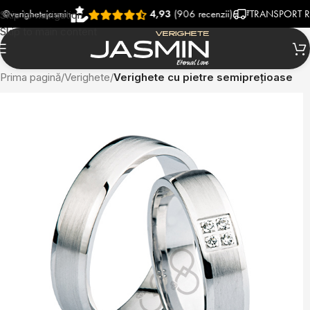
hetejasmin
4,93
(906 recenzii)
TRANSPORT RAPID SI
Skip to navigation
Skip to main content
Prima pagină
Verighete
Verighete cu pietre semiprețioase