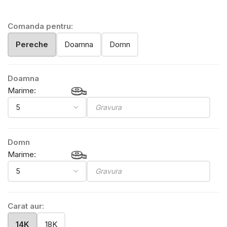
Comanda pentru:
Pereche
Doamna
Domn
Doamna
Marime:
Domn
Marime:
Carat aur:
14K
18K