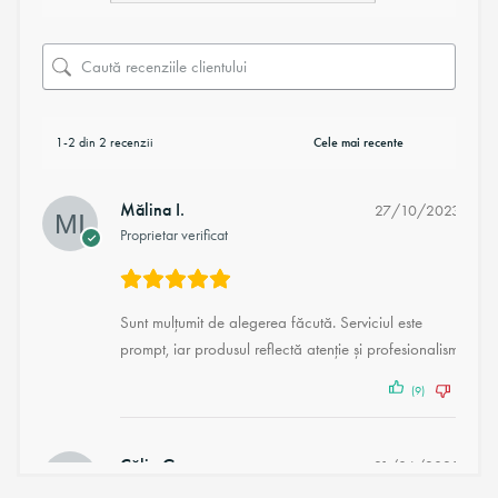
1-2 din 2 recenzii
Mălina I.
27/10/2023
Proprietar verificat
Sunt mulțumit de alegerea făcută. Serviciul este
prompt, iar produsul reflectă atenție și profesionalism.
(9)
(1)
Călin G.
21/06/2020
Proprietar verificat