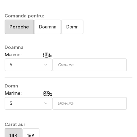
Comanda pentru:
Pereche
Doamna
Domn
Doamna
Marime:
Domn
Marime:
Carat aur:
14K
18K