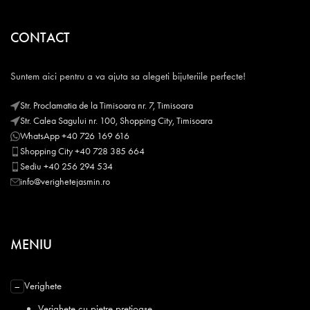
CONTACT
Suntem aici pentru a va ajuta sa alegeti bijuteriile perfecte!
Str. Proclamatia de la Timisoara nr. 7, Timisoara
Str. Calea Sagului nr. 100, Shopping City, Timisoara
WhatsApp +40 726 169 616
Shopping City +40 728 385 664
Sediu +40 256 294 534
info@verighetejasmin.ro
MENIU
Verighete
−
Verighete cu pietre pretioase