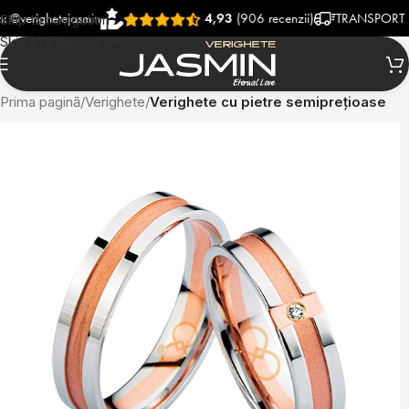
ighetejasmin
4,93
(906 recenzii)
TRANSPORT RAPID 
Skip to navigation
Skip to main content
Prima pagină
Verighete
Verighete cu pietre semiprețioase