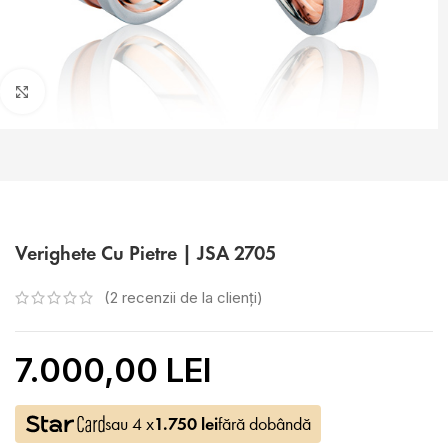
Faceți click pentru a mări
Verighete Cu Pietre | JSA 2705
(
2
recenzii de la clienți)
7.000,00 LEI
sau 4 x
1.750
lei
fără dobândă