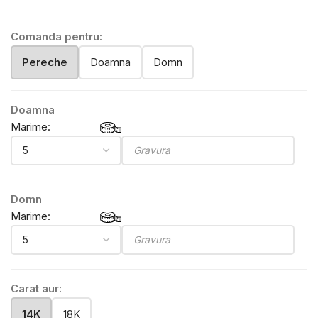
Comanda pentru:
Pereche
Doamna
Domn
Doamna
Marime:
Domn
Marime:
Carat aur:
14K
18K