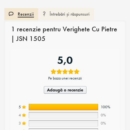
Recenzii
Întrebări și răspunsuri
1 recenzie pentru
Verighete Cu Pietre
| JSN 1505
5,0
Pe baza unei recenzii
Adaugă o recenzie
5
100%
4
0%
3
0%