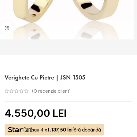
Faceți click pentru a mări
Verighete Cu Pietre | JSN 1505
(O recenzie client)
4.550,00 LEI
sau 4 x
1.137,50
lei
fără dobândă