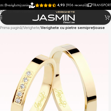
righetejasmin
4,93
(906 recenzii)
TRANSPORT RAPID
Skip to navigation
Skip to main content
Prima pagină
Verighete
Verighete cu pietre semiprețioase