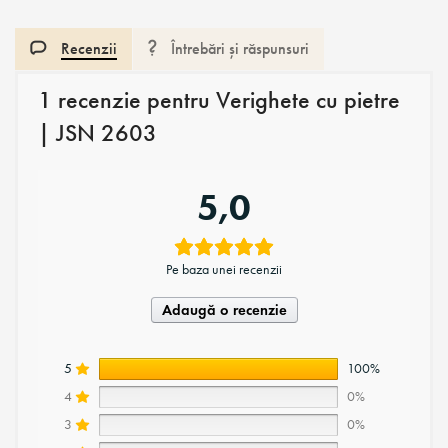
Recenzii
Întrebări și răspunsuri
1 recenzie pentru
Verighete cu pietre
| JSN 2603
5,0
Pe baza unei recenzii
Adaugă o recenzie
5
100%
4
0%
3
0%