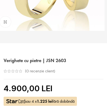
Faceți click pentru a mări
Verighete cu pietre | JSN 2603
(O recenzie client)
4.900,00 LEI
sau 4 x
1.225
lei
fără dobândă