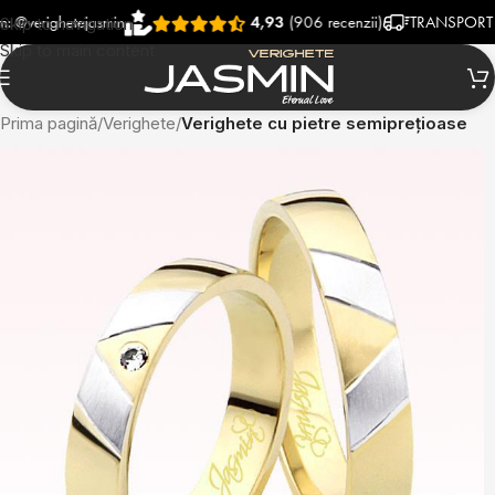
ighetejasmin
4,93
(906 recenzii)
TRANSPORT RAPID 
Skip to navigation
Skip to main content
Prima pagină
Verighete
Verighete cu pietre semiprețioase