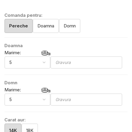
Comanda pentru:
Pereche
Doamna
Domn
Doamna
Marime:
Domn
Marime:
Carat aur:
14K
18K