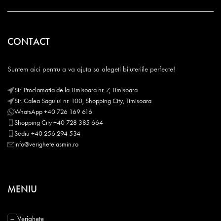
CONTACT
Suntem aici pentru a va ajuta sa alegeti bijuteriile perfecte!
Str. Proclamatia de la Timisoara nr. 7, Timisoara
Str. Calea Sagului nr. 100, Shopping City, Timisoara
WhatsApp +40 726 169 616
Shopping City +40 728 385 664
Sediu +40 256 294 534
info@verighetejasmin.ro
MENIU
Verighete
−