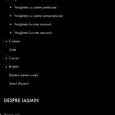
Verighete cu pietre pretioase
Verighete cu pietre semiprețioase
Verighete lucrate manual
Verighete lucrate mecanic
Coliere
+
Inele
Cercei
+
Brățări
+
Bijuterii pentru copii
Seturi Bijuterii
DESPRE JASMIN
Despre noi