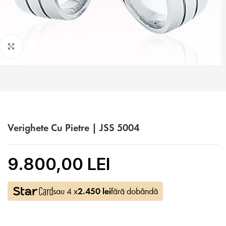
Faceți click pentru a mări
Verighete Cu Pietre | JSS 5004
9.800,00 LEI
sau 4 x
2.450
lei
fără dobândă