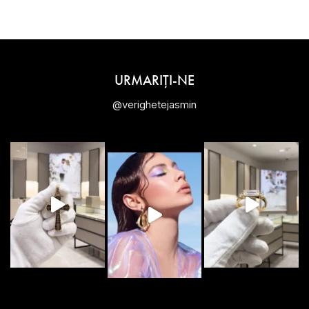
URMARIȚI-NE
@verighetejasmin