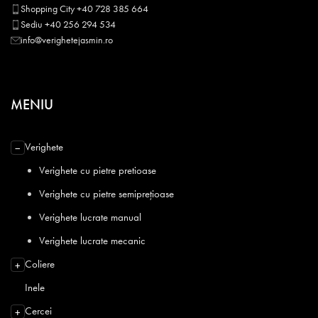
Shopping City +40 728 385 664
Sediu +40 256 294 534
info@verighetejasmin.ro
MENIU
Verighete
−
Verighete cu pietre pretioase
Verighete cu pietre semiprețioase
Verighete lucrate manual
Verighete lucrate mecanic
Coliere
+
Inele
Cercei
+