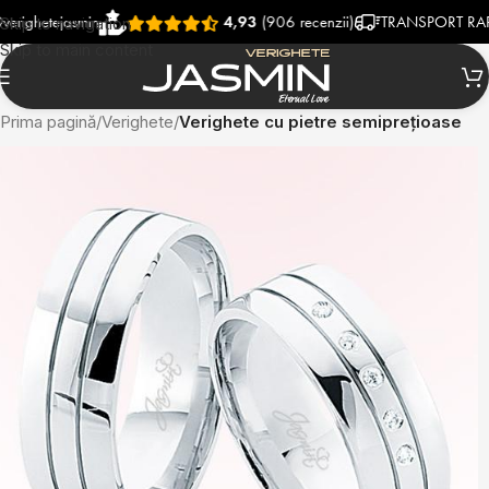
tejasmin
4,93
(906 recenzii)
TRANSPORT RAPID SI 
Skip to navigation
Skip to main content
Prima pagină
Verighete
Verighete cu pietre semiprețioase