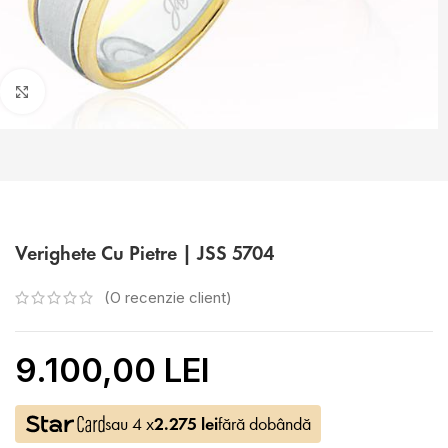
Faceți click pentru a mări
Verighete Cu Pietre | JSS 5704
(O recenzie client)
9.100,00 LEI
sau 4 x
2.275
lei
fără dobândă