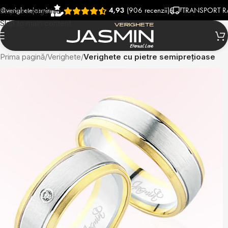
hetejasmin
4,93
(906 recenzii)
TRANSPORT RAPID SI
Skip to navigation
Skip to main content
Prima pagină
Verighete
Verighete cu pietre semiprețioase