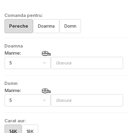
Comanda pentru:
Pereche
Doamna
Domn
Doamna
Marime:
Domn
Marime:
Carat aur:
14K
18K