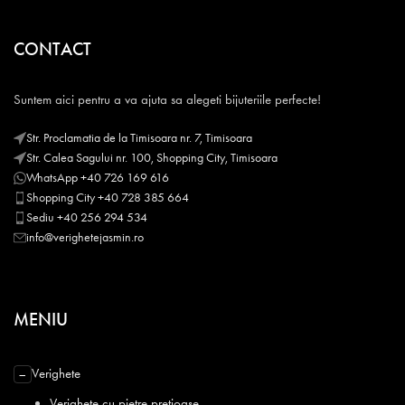
CONTACT
Suntem aici pentru a va ajuta sa alegeti bijuteriile perfecte!
Str. Proclamatia de la Timisoara nr. 7, Timisoara
Str. Calea Sagului nr. 100, Shopping City, Timisoara
WhatsApp +40 726 169 616
Shopping City +40 728 385 664
Sediu +40 256 294 534
info@verighetejasmin.ro
MENIU
Verighete
−
Verighete cu pietre pretioase