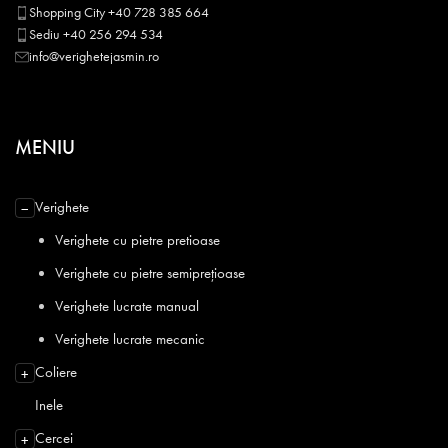
Shopping City +40 728 385 664
Sediu +40 256 294 534
info@verighetejasmin.ro
MENIU
Verighete
−
Verighete cu pietre pretioase
Verighete cu pietre semiprețioase
Verighete lucrate manual
Verighete lucrate mecanic
Coliere
+
Inele
Cercei
+