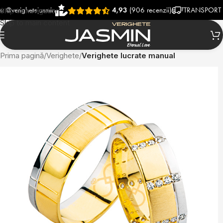
hetejasmin
4,93
(906 recenzii)
TRANSPORT RAPID S
Skip to navigation
Skip to main content
Prima pagină
Verighete
Verighete lucrate manual