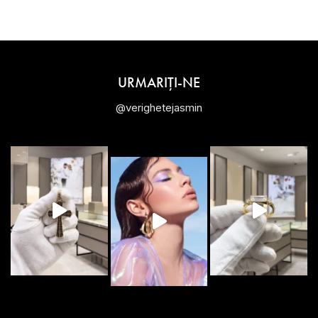
URMARIȚI-NE
@verighetejasmin