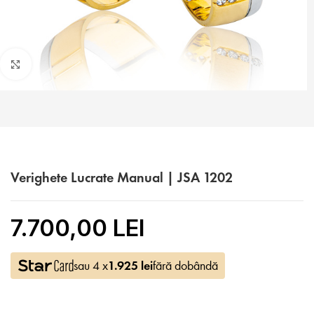
Faceți click pentru a mări
Verighete Lucrate Manual | JSA 1202
7.700,00 LEI
sau 4 x
1.925
lei
fără dobândă