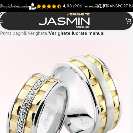
etejasmin
4,93
(906 recenzii)
TRANSPORT RAPID SI
Skip to navigation
Skip to main content
Prima pagină
Verighete
Verighete lucrate manual