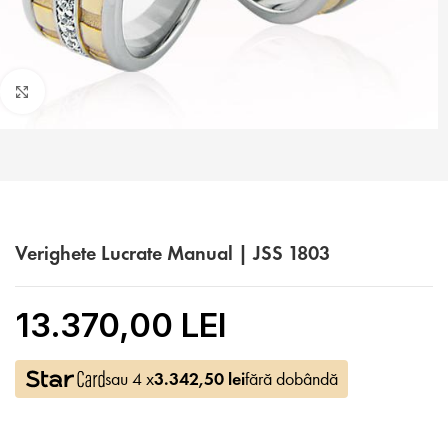
Faceți click pentru a mări
Verighete Lucrate Manual | JSS 1803
13.370,00 LEI
sau 4 x
3.342,50
lei
fără dobândă