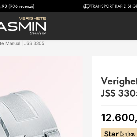
TRANSPORT RAPID SI GRATUIT
te Manual | JSS 3305
Verighe
JSS 330
12.600,
sau