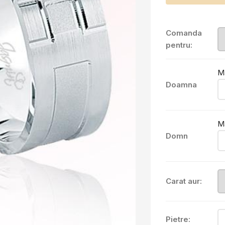
Comanda
pentru:
M
Doamna
M
Domn
Carat aur:
Pietre: