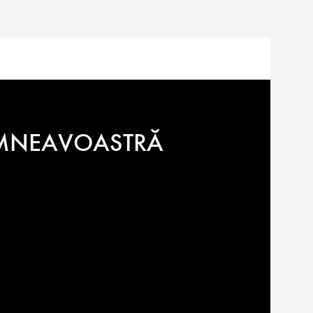
10.710
lei
DUMNEAVOASTRĂ