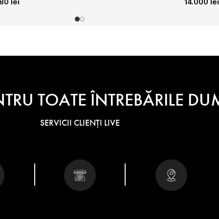
880
lei
14.000
lei
NTRU TOATE ÎNTREBĂRILE 
SERVICII CLIENȚI LIVE