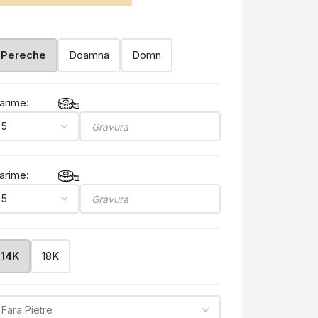
Pereche
Doamna
Domn
arime:
arime:
14K
18K