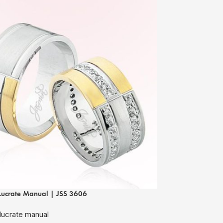
Lucrate Manual | JSS 3606
Verighete Lucra
lucrate manual
Verighete lucra