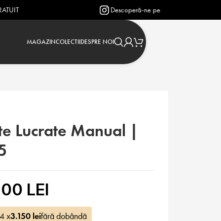
Descoperă-ne pe Instagram: @verighetejasmin
MAGAZIN
COLECTII
DESPRE NOI
te Lucrate Manual |
5
00 LEI
 4 x
3.150
lei
fără dobândă