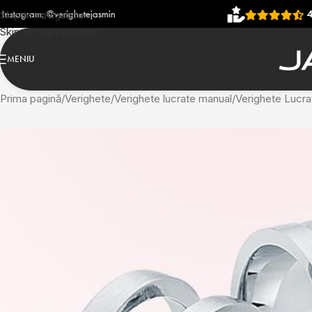
etejasmin
4,93
(906 recenzii)
Skip to navigation
Skip to main content
MENIU
Prima pagină
Verighete
Verighete lucrate manual
Verighete Lucra