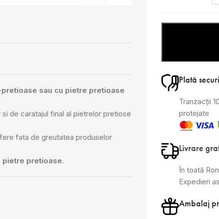
Plată secur
i-pretioase sau cu pietre pretioase
Tranzacții 
protejate
si de caratajul final al pietrelor pretiose
ifere fata de greutatea produselor
Livrare gra
 pietre pretioase.
În toată Ro
Expedieri a
Ambalaj p