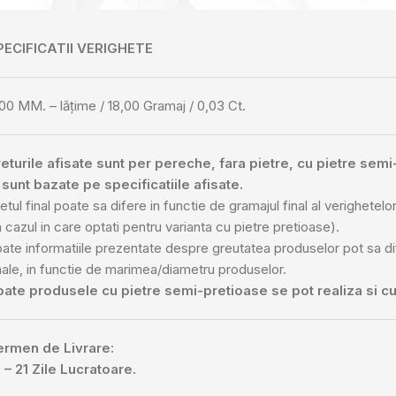
PECIFICATII VERIGHETE
00 MM. – lățime / 18,00 Gramaj / 0,03 Ct.
eturile afisate sunt per pereche, fara pietre, cu pietre sem
 sunt bazate pe specificatiile afisate.
etul final poate sa difere in functie de gramajul final al verighetelor 
n cazul in care optati pentru varianta cu pietre pretioase).
ate informatiile prezentate despre greutatea produselor pot sa d
nale, in functie de marimea/diametru produselor.
oate produsele cu pietre semi-pretioase se pot realiza si cu
ermen de Livrare:
 – 21 Zile Lucratoare.