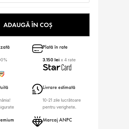
ADAUGĂ ÎN COȘ
izată
Plată în rate
100%
3.150
lei
x 4 rate
tuită
Livrare estimată
mânia!
10-21 zile lucrătoare
sigurate
pentru verighete.
remium
Marcaj ANPC