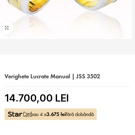
Faceți click pentru a mări
Verighete Lucrate Manual | JSS 3502
14.700,00 LEI
sau 4 x
3.675
lei
fără dobândă