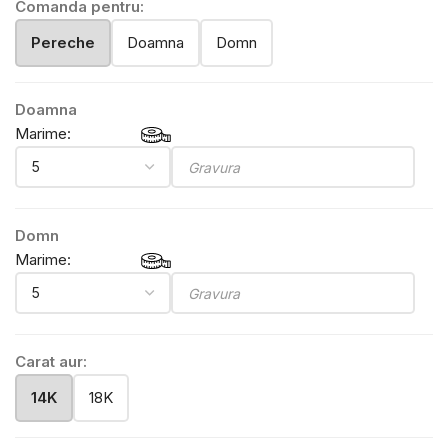
Comanda pentru:
Pereche
Doamna
Domn
Doamna
Marime:
Domn
Marime:
Carat aur:
14K
18K