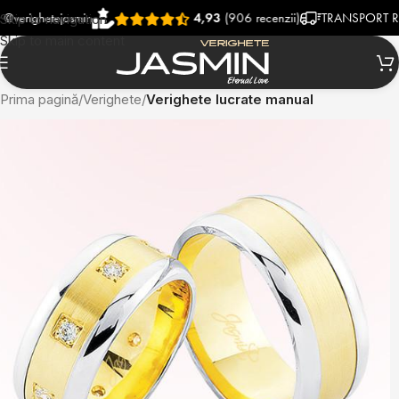
hetejasmin
4,93
(906 recenzii)
TRANSPORT RAPID S
Skip to navigation
Skip to main content
Prima pagină
Verighete
Verighete lucrate manual