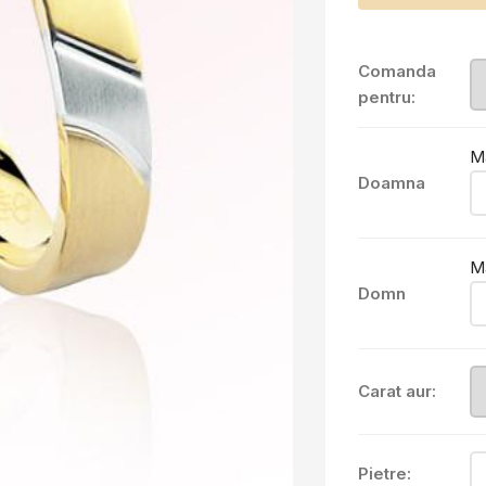
Comanda
pentru:
M
Doamna
M
Domn
Carat aur:
Pietre: