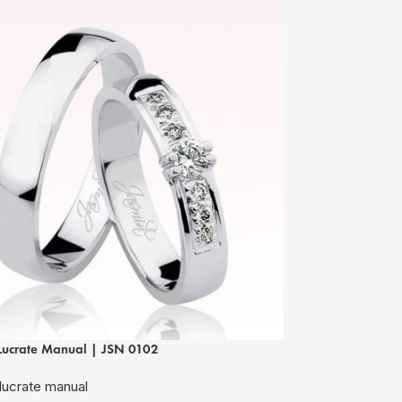
Lucrate Manual | JSN 0102
Verighete Lucra
lucrate manual
Verighete lucra