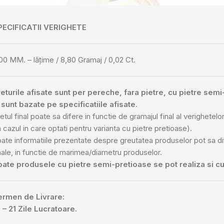
PECIFICATII VERIGHETE
00 MM. – lățime / 8,80 Gramaj / 0,02 Ct.
eturile afisate sunt per pereche, fara pietre, cu pietre sem
 sunt bazate pe specificatiile afisate.
etul final poate sa difere in functie de gramajul final al verighetelor 
n cazul in care optati pentru varianta cu pietre pretioase).
ate informatiile prezentate despre greutatea produselor pot sa d
nale, in functie de marimea/diametru produselor.
oate produsele cu pietre semi-pretioase se pot realiza si cu
ermen de Livrare:
 – 21 Zile Lucratoare.