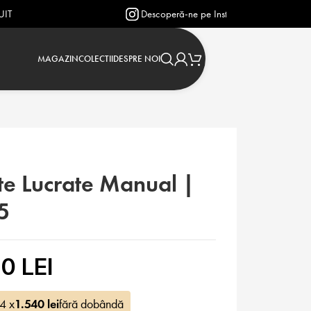
Descoperă-ne pe Instagram: @verighetejasmin
MAGAZIN
COLECTII
DESPRE NOI
te Lucrate Manual |
5
0 LEI
 4 x
1.540
lei
fără dobândă