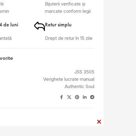
tii
Bijuterii verificate și
asmin
marcate conform legii
4 de luni
Retur simplu
antată
Drept de retur în 15 zile
vorite
JSS 3505
Verighete lucrate manual
Authentic Soul
×
×