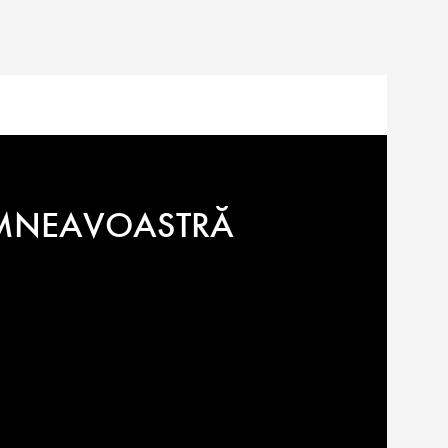
6.300
lei
DUMNEAVOASTRĂ