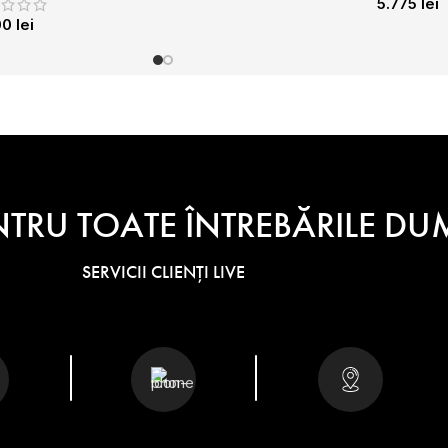
5.775
lei
00
lei
NTRU TOATE ÎNTREBĂRILE 
SERVICII CLIENȚI LIVE