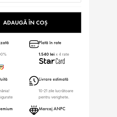
ADAUGĂ ÎN COȘ
izată
Plată în rate
100%
1.540
lei
x 4 rate
tuită
Livrare estimată
mânia!
10-21 zile lucrătoare
sigurate
pentru verighete.
remium
Marcaj ANPC