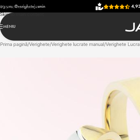
ejasmin
4,93
(906 recenzii)
Skip to navigation
Skip to main content
MENIU
Prima pagină
Verighete
Verighete lucrate manual
Verighete Lucra