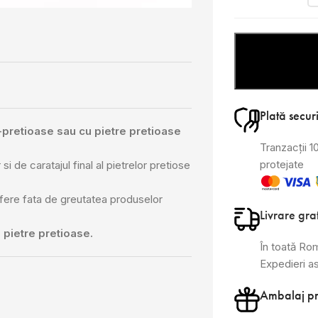
Plată secur
i-pretioase sau cu pietre pretioase
Tranzacții 
protejate
si de caratajul final al pietrelor pretiose
ifere fata de greutatea produselor
Livrare gra
 pietre pretioase.
În toată Ro
Expedieri a
Ambalaj p