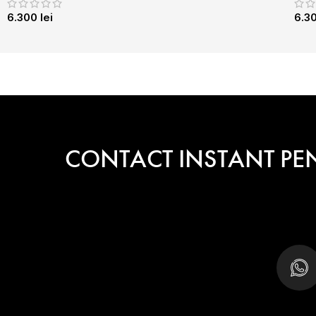
6.300
lei
6.3
CONTACT INSTANT PE