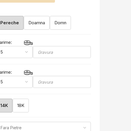
Pereche
Doamna
Domn
arime:
arime:
14K
18K